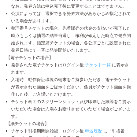
なお、発券方法は申込完了後に変更することはできません。
公演によっては、選択できる発券方法があらかじめ指定されて
いる場合があります。
整理番号チケットの場合、先着販売の代金の支払いが完了した
時点もしくは抽選の結果当選し、権利が確定した時点で発券開
始されます。指定席チケットの場合、各公演ごとに設定された
発券日時にて一斉に発券開始いたします。
【電子チケットの場合】
発券された電子チケットはログイン後
チケット一覧
に表示さ
れます。
入場時、動作保証環境の端末をご持参いただき、電子チケット
が表示された画面をご提示ください。係員がチケット画面を操
作した後、ご入場いただけます。
チケット画面のスクリーンショット及び印刷した紙等をご提示
いただいた場合は入場をお断りさせていただく場合がございま
す。
【紙チケットの場合】
チケット引換期間開始後、ログイン後
申込履歴
に「引換番