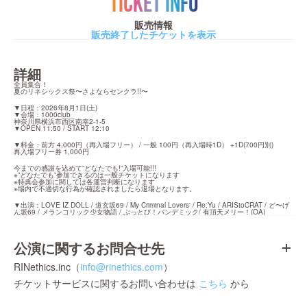
TICKET INFO
販売情報
販売終了したチケットを表示
詳細
全員集合！

夏のリネシックス祭〜さよならセンクラ!!〜
▼日程：2026年8月1日(土)

▼会場：1000club

神奈川県横浜市西区南幸2-1-5

▼OPEN 11:50 / START 12:10
▼料金：前方 4,000円（再入場フリー） / 一般 100円（再入場時1D） +1D(700円別)

再入場フリー券 1,000円
今までの感謝を込めて”どなたでも!”入場可能!!!

※”どなたでも”参加できるのは一般チケットになります

※特典会参加に関しては各運営判断になります

※場内で不適切な行為が確認されましたら退場となります。
▼出演：LOVE IZ DOLL / 道玄坂69 / My Criminal Lovers' / Re:Yu / ARIStoCRAT / ど〜げ
ん坂69 / メランコリック少女物語 / ぶっとび！パンデミック/ 有頂天メリー！(OA)
公演に関するお問合せ先
RINethics.inc（
info@rinethics.com
）
チケットサービスに関するお問い合わせは
こちら
から