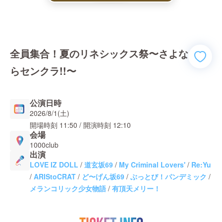
全員集合！夏のリネシックス祭〜さよな
らセンクラ!!〜
公演日時
2026/8/1(土)
開場時刻
11:50
/ 開演時刻
12:10
会場
1000club
出演
LOVE IZ DOLL
/
道玄坂69
/
My Criminal Lovers'
/
Re:Yu
/
ARIStoCRAT
/
ど〜げん坂69
/
ぶっとび！パンデミック
/
メランコリック少女物語
/
有頂天メリー！