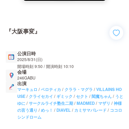
『大阪事変』
公演日時
2025/8/31(日)
開場時刻
9:50
/ 開演時刻
10:10
会場
246GABU
出演
マーキュロ
/
ベロティカ
/
クララ・マグラ
/
VILLAINS HO
USE
/
クライセカイ
/
ギミック
/
セクト
/
閻魔ちゃん
/
うと
ゆに
/
サークルライチ塾生二期
/
MADMED
/
マザリ
/
神様
の言う通り
/
めっ！
/
DIAVEL
/
カミサマパレード
/
ココロ
シンドローム