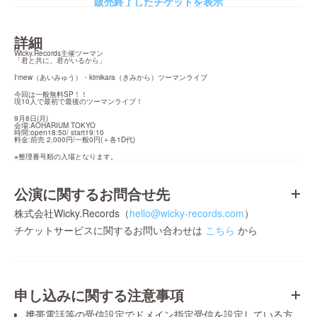
販売終了したチケットを表示
詳細
Wicky.Records主催ツーマン

「君と共に、君がいるから」
I'mew（あいみゅう）・kimikara（きみから）ツーマンライブ
今回は一般無料SP！！

現10人で最初で最後のツーマンライブ！
9月8日(月)

会場:AOHARIUM TOKYO

時間:open18:50/ start19:10

料金:前売 2,000円/一般0円(＋各1D代)
※整理番号順の入場となります。
公演に関するお問合せ先
株式会社Wicky.Records（
hello@wicky-records.com
）
チケットサービスに関するお問い合わせは
こちら
から
申し込みに関する注意事項
携帯電話等の受信設定でドメイン指定受信を設定している方