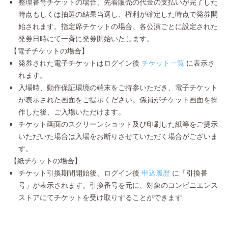
整理番号チケットの場合、先着販売の代金の支払いが完了した
時点もしくは抽選の結果当選し、権利が確定した時点で発券開
始されます。指定席チケットの場合、各公演ごとに設定された
発券日時にて一斉に発券開始いたします。
【電子チケットの場合】
発券された電子チケットはログイン後
チケット一覧
に表示さ
れます。
入場時、動作保証環境の端末をご持参いただき、電子チケット
が表示された画面をご提示ください。係員がチケット画面を操
作した後、ご入場いただけます。
チケット画面のスクリーンショット及び印刷した紙等をご提示
いただいた場合は入場をお断りさせていただく場合がございま
す。
【紙チケットの場合】
チケット引換期間開始後、ログイン後
申込履歴
に「引換番
号」が表示されます。引換番号を元に、対象のコンビニエンス
ストアにてチケットを受け取りすることができます