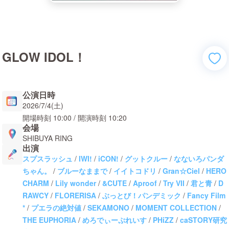
GLOW IDOL！
公演日時
2026/7/4(土)
開場時刻
10:00
/ 開演時刻
10:20
会場
SHIBUYA RING
出演
スプスラッシュ
/
IWI!
/
iCON!
/
グットクルー
/
なないろパンダ
ちゃん。
/
ブルーなままで
/
イイトコドリ
/
Gran☆Ciel
/
HERO
CHARM
/
Lily wonder
/
&CUTE
/
Aproof
/
Try VII
/
君と青
/
D
RAWCY
/
FLORERISA
/
ぶっとび！パンデミック
/
Fancy Film
*
/
プエラの絶対値
/
SEKAMONO
/
MOMENT COLLECTION
/
THE EUPHORIA
/
めろでぃーぷれいす
/
PHiZZ
/
caSTORY研究