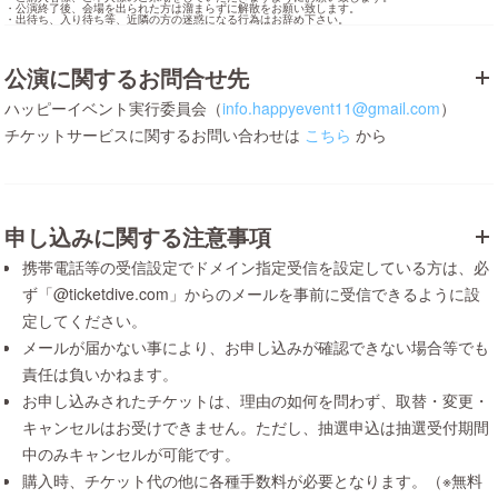
・公演終了後、会場を出られた方は溜まらずに解散をお願い致します。

・出待ち、入り待ち等、近隣の方の迷惑になる行為はお辞め下さい。
公演に関するお問合せ先
ハッピーイベント実行委員会（
info.happyevent11@gmail.com
）
チケットサービスに関するお問い合わせは
こちら
から
申し込みに関する注意事項
携帯電話等の受信設定でドメイン指定受信を設定している方は、必
ず「@ticketdive.com」からのメールを事前に受信できるように設
定してください。
メールが届かない事により、お申し込みが確認できない場合等でも
責任は負いかねます。
お申し込みされたチケットは、理由の如何を問わず、取替・変更・
キャンセルはお受けできません。ただし、抽選申込は抽選受付期間
中のみキャンセルが可能です。
購入時、チケット代の他に各種手数料が必要となります。（※無料