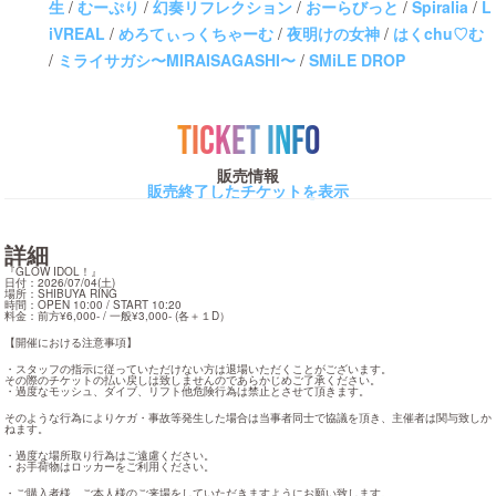
生
/
むーぷり
/
幻奏リフレクション
/
おーらびっと
/
Spiralia
/
L
iVREAL
/
めろてぃっくちゃーむ
/
夜明けの女神
/
はくchu♡む
/
ミライサガシ〜MIRAISAGASHI〜
/
SMiLE DROP
TICKET INFO
販売情報
販売終了したチケットを表示
詳細
『GLOW IDOL！』

日付：2026/07/04(土)

場所：SHIBUYA RING

時間：OPEN 10:00 / START 10:20

料金：前方¥6,000- / 一般¥3,000- (各＋１D）
【開催における注意事項】
・スタッフの指示に従っていただけない方は退場いただくことがございます。

その際のチケットの払い戻しは致しませんのであらかじめご了承ください。

・過度なモッシュ、ダイブ、リフト他危険行為は禁止とさせて頂きます。
そのような行為によりケガ・事故等発生した場合は当事者同士で協議を頂き、主催者は関与致しか
ねます。
・過度な場所取り行為はご遠慮ください。

・お手荷物はロッカーをご利用ください。
・ご購入者様、ご本人様のご来場をしていただきますようにお願い致します。
