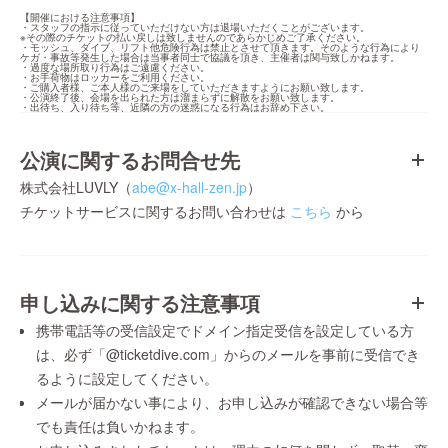
【開催における注意事項】

・スタッフの指示に従っていただけない方は退場いただくことがございます。

※その際のチケットの払い戻しは致しませんのであらかじめご了承ください。

・モッシュ、ダイブ、リフト他危険行為は禁止とさせて頂きます。そのような行為により
ケガ・事故等発生した場合は当事者同士で協議を頂き、主催者は関与致しかねます。

・過度な場所取り行為はご遠慮ください。

・お手荷物はロッカーをご利用ください。

・ご購入者様、ご本人様のご来場をしていただきますようにお願い致します。

・公演終了後、会場を出られた方は溜まらずに解散をお願い致します。

・出待ち、入り待ち等、近隣の方の迷惑になる行為はお辞め下さい。
公演に関するお問合せ先
株式会社LUVLY（
abe@x-hall-zen.jp
）
チケットサービスに関するお問い合わせは
こちら
から
申し込みに関する注意事項
携帯電話等の受信設定でドメイン指定受信を設定している方
は、必ず「@ticketdive.com」からのメールを事前に受信でき
るように設定してください。
メールが届かない事により、お申し込みが確認できない場合等
でも責任は負いかねます。