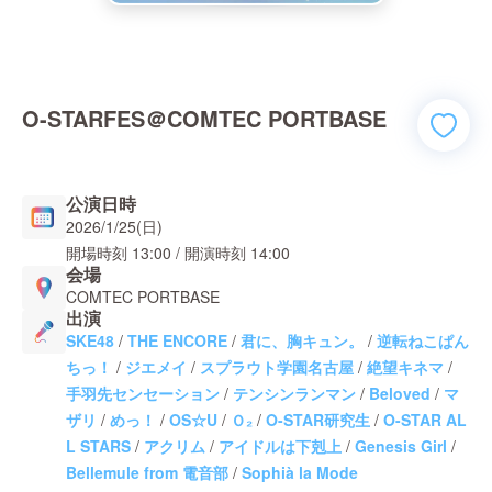
O-STARFES＠COMTEC PORTBASE
公演日時
2026/1/25(日)
開場時刻
13:00
/ 開演時刻
14:00
会場
COMTEC PORTBASE
出演
SKE48
/
THE ENCORE
/
君に、胸キュン。
/
逆転ねこぱん
ちっ！
/
ジエメイ
/
スプラウト学園名古屋
/
絶望キネマ
/
手羽先センセーション
/
テンシンランマン
/
Beloved
/
マ
ザリ
/
めっ！
/
OS☆U
/
Ｏ₂
/
O-STAR研究生
/
O-STAR AL
L STARS
/
アクリム
/
アイドルは下剋上
/
Genesis Girl
/
Bellemule from 電音部
/
Sophià la Mode