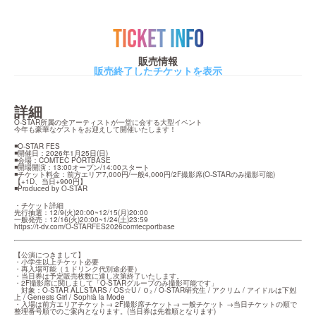
TICKET INFO
販売情報
販売終了したチケットを表示
詳細
O-STAR所属の全アーティストが一堂に会する大型イベント

今年も豪華なゲストをお迎えして開催いたします！
◾️O-STAR FES

◾️開催日：2026年1月25日(日)

◾️会場：COMTEC PORTBASE

◾️開場開演：13:00オープン/14:00スタート

◾️チケット料金：前方エリア7,000円/一般4,000円/2F撮影席(O-STARのみ撮影可能)
【+1D、当日+900円】

◾️Produced by O-STAR
・チケット詳細

先行抽選：12/9(火)20:00~12/15(月)20:00

https://t-dv.com/O-STARFES2026comtecportbase
【公演につきまして】

・小学生以上チケット必要

・再入場可能（１ドリンク代別途必要）

・当日券は予定販売枚数に達し次第終了いたします。

・2F撮影席に関しまして「O-STARグループのみ撮影可能です」

　対象：O-STAR ALLSTARS / OS☆U / Ｏ₂ / O-STAR研究生 / アクリム / アイドルは下剋
上 / Genesis Girl / Sophià la Mode

・入場は前方エリアチケット→ 2F撮影席チケット→ 一般チケット →当日チケットの順で
整理番号順でのご案内となります。(当日券は先着順となります)