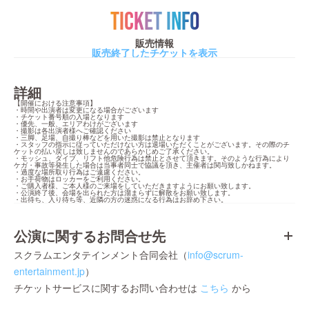
TICKET INFO
販売情報
販売終了したチケットを表示
詳細
【開催における注意事項】

・時間や出演者は変更になる場合がございます

・チケット番号順の入場となります

・優先、一般、エリアわけがございます

・撮影は各出演者様へご確認ください

・三脚、足場、自撮り棒などを用いた撮影は禁止となります

・スタッフの指示に従っていただけない方は退場いただくことがございます。その際のチ
ケットの払い戻しは致しませんのであらかじめご了承ください。

・モッシュ、ダイブ、リフト他危険行為は禁止とさせて頂きます。そのような行為により
ケガ・事故等発生した場合は当事者同士で協議を頂き、主催者は関与致しかねます。

・過度な場所取り行為はご遠慮ください。

・お手荷物はロッカーをご利用ください。

・ご購入者様、ご本人様のご来場をしていただきますようにお願い致します。

・公演終了後、会場を出られた方は溜まらずに解散をお願い致します。

・出待ち、入り待ち等、近隣の方の迷惑になる行為はお辞め下さい。
公演に関するお問合せ先
スクラムエンタテインメント合同会社（
info@scrum-
entertainment.jp
）
チケットサービスに関するお問い合わせは
こちら
から