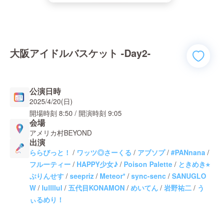
大阪アイドルバスケット -Day2-
公演日時
2025/4/20(日)
開場時刻
8:50
/ 開演時刻
9:05
会場
アメリカ村BEYOND
出演
ららびっと！
/
ワッツ◎さーくる
/
アブソプ
/
#PANnana
/
フルーティー
/
HAPPY少女♪
/
Poison Palette
/
ときめき⭐︎
ぷりんせす
/
seepriz
/
Meteor*
/
sync-senc
/
SANUGLO
W
/
lullllul
/
五代目KONAMON
/
めいてん
/
岩野祐二
/
う
ぃるめり！