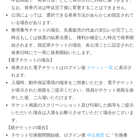
なお、発券方法は申込完了後に変更することはできません。
公演によっては、選択できる発券方法があらかじめ指定されて
いる場合があります。
整理番号チケットの場合、先着販売の代金の支払いが完了した
時点もしくは抽選の結果当選し、権利が確定した時点で発券開
始されます。指定席チケットの場合、各公演ごとに設定された
発券日時にて一斉に発券開始いたします。
【電子チケットの場合】
発券された電子チケットはログイン後
チケット一覧
に表示さ
れます。
入場時、動作保証環境の端末をご持参いただき、電子チケット
が表示された画面をご提示ください。係員がチケット画面を操
作した後、ご入場いただけます。
チケット画面のスクリーンショット及び印刷した紙等をご提示
いただいた場合は入場をお断りさせていただく場合がございま
す。
【紙チケットの場合】
チケット引換期間開始後、ログイン後
申込履歴
に「引換番