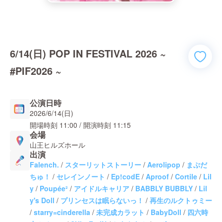
6/14(日) POP IN FESTIVAL 2026 ~
#PIF2026 ~
公演日時
2026/6/14(日)
開場時刻
11:00
/ 開演時刻
11:15
会場
山王ヒルズホール
出演
Falench.
/
スターリットストーリー
/
Aerolipop
/
まぶだ
ちゅ！
/
セレインノート
/
Ep!codE
/
Aproof
/
Cortile
/
Lil
y
/
Poupée²
/
アイドルキャリア
/
BABBLY BUBBLY
/
Lil
y's Doll
/
プリンセスは眠らないっ！
/
再生のルクトゥミー
/
starry=cinderella
/
未完成カラット
/
BabyDoll
/
四六時