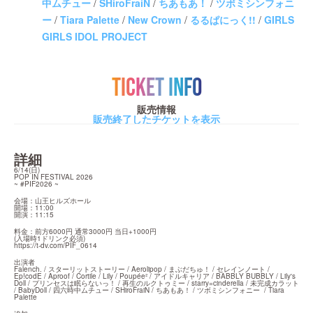
中ムチュー
/
SHiroFraiN
/
ちあもあ！
/
ツボミシンフォニ
ー
/
Tiara Palette
/
New Crown
/
るるぱにっく!!
/
GIRLS
GIRLS IDOL PROJECT
TICKET INFO
販売情報
販売終了したチケットを表示
詳細
6/14(日)

POP IN FESTIVAL 2026

~ #PIF2026 ~
会場：山王ヒルズホール

開場：11:00

開演：11:15
料金：前方6000円 通常3000円 当日+1000円

https://t-dv.com/PIF_0614
出演者

Falench. / スターリットストーリー / Aerolipop / まぶだちゅ！ / セレインノート / 
Ep!codE / Aproof / Cortile / Lily / Poupée² / アイドルキャリア / BABBLY BUBBLY / Lily's 
Doll / プリンセスは眠らないっ！ / 再生のルクトゥミー / starry=cinderella / 未完成カラット 
/ BabyDoll / 四六時中ムチュー / SHiroFraiN / ちあもあ！ / ツボミシンフォニー  / Tiara 
Palette