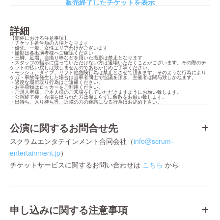
販売終了したチケットを表示
詳細
【開催における注意事項】

・チケット番号順の入場となります

・優先、一般、女性エリアわけがございます

・撮影は各出演者様へご確認ください

・三脚、足場、自撮り棒などを用いた撮影は禁止となります

・スタッフの指示に従っていただけない方は退場いただくことがございます。その際のチ
ケットの払い戻しは致しませんのであらかじめご了承ください。

・モッシュ、ダイブ、リフト他危険行為は禁止とさせて頂きます。そのような行為により
ケガ・事故等発生した場合は当事者同士で協議を頂き、主催者は関与致しかねます。

・過度な場所取り行為はご遠慮ください。

・お手荷物はロッカーをご利用ください。

・ご購入者様、ご本人様のご来場をしていただきますようにお願い致します。

・公演終了後、会場を出られた方は溜まらずに解散をお願い致します。

・出待ち、入り待ち等、近隣の方の迷惑になる行為はお辞め下さい。
公演に関するお問合せ先
スクラムエンタテインメント合同会社（
info@scrum-
entertainment.jp
）
チケットサービスに関するお問い合わせは
こちら
から
申し込みに関する注意事項