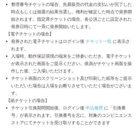
整理番号チケットの場合、先着販売の代金の支払いが完了した
時点もしくは抽選の結果当選し、権利が確定した時点で発券開
始されます。指定席チケットの場合、各公演ごとに設定された
発券日時にて一斉に発券開始いたします。
【電子チケットの場合】
発券された電子チケットはログイン後
チケット一覧
に表示さ
れます。
入場時、動作保証環境の端末をご持参いただき、電子チケット
が表示された画面をご提示ください。係員がチケット画面を操
作した後、ご入場いただけます。
チケット画面のスクリーンショット及び印刷した紙等をご提示
いただいた場合は入場をお断りさせていただく場合がございま
す。
【紙チケットの場合】
チケット引換期間開始後、ログイン後
申込履歴
に「引換番
号」が表示されます。引換番号を元に、対象のコンビニエンス
ストアにてチケットを受け取りすることができます