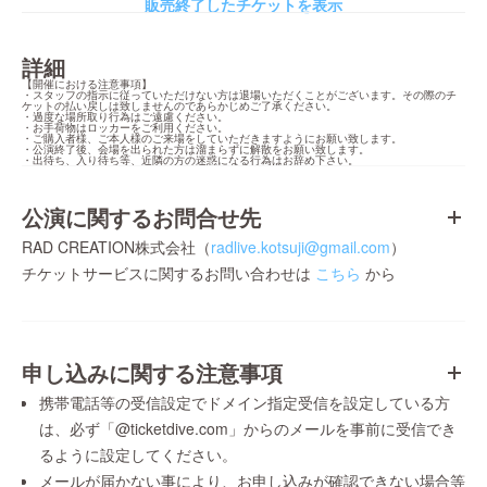
販売終了したチケットを表示
詳細
【開催における注意事項】

・スタッフの指示に従っていただけない方は退場いただくことがございます。その際のチ
ケットの払い戻しは致しませんのであらかじめご了承ください。

・過度な場所取り行為はご遠慮ください。

・お手荷物はロッカーをご利用ください。

・ご購入者様、ご本人様のご来場をしていただきますようにお願い致します。

・公演終了後、会場を出られた方は溜まらずに解散をお願い致します。

・出待ち、入り待ち等、近隣の方の迷惑になる行為はお辞め下さい。
公演に関するお問合せ先
RAD CREATION株式会社（
radlive.kotsuji@gmail.com
）
チケットサービスに関するお問い合わせは
こちら
から
申し込みに関する注意事項
携帯電話等の受信設定でドメイン指定受信を設定している方
は、必ず「@ticketdive.com」からのメールを事前に受信でき
るように設定してください。
メールが届かない事により、お申し込みが確認できない場合等