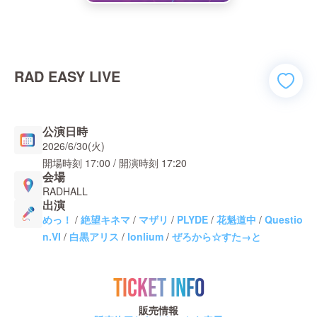
RAD EASY LIVE
公演日時
2026/6/30(火)
開場時刻
17:00
/ 開演時刻
17:20
会場
RADHALL
出演
めっ！
/
絶望キネマ
/
マザリ
/
PLYDE
/
花魁道中
/
Questio
n.VI
/
白黒アリス
/
lonlium
/
ぜろから☆すた→と
TICKET INFO
販売情報