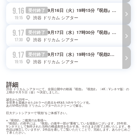
9.16
受付終了
9月16日（火）19時15分『呪怨』〈4K：シネマ版〉上映回
渋谷 ドリカム シアター
19:15
9.17
受付終了
9月17日（水）17時30分『呪怨』〈4K：シネマ版〉上映回
渋谷 ドリカム シアター
17:30
9.17
受付終了
9月17日（水）19時15分『呪怨2』〈4K：シネマ版〉上映回
渋谷 ドリカム シアター
19:15
詳細
渋谷 ドリカム シアターにて、全国公開中の映画『呪怨』『呪怨2』〈4K：Vシネマ版〉の
上映が９月５日（金）〜決定しました。
誕生から25年ー。

全世界を震撼させたJホラーの原点を4K&5.1chサラウンド化。

あのVHSが渋谷 ドリカム シアターのスクリーンで蘇る。
巨大テントシアターで”呪怨”をご体感下さい。
※『呪怨2』ご鑑賞のお客様へ

『呪怨2』の前半には、『呪怨』の後半一部が“重複”している場面がございます。25年前、
Vシネマとして制作された当時の構成表現を生かす為、そのままの形で上映いたします。各
作品は独立していますが、2作品を通してご覧いただくことで、完結します。あらかじめご
了承ください。