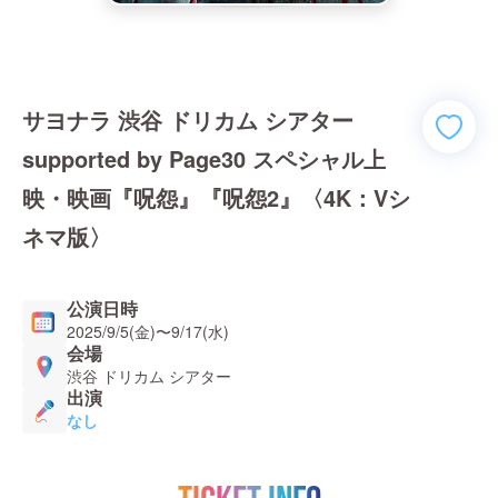
サヨナラ 渋谷 ドリカム シアター
supported by Page30 スペシャル上
映・映画『呪怨』『呪怨2』〈4K：Vシ
ネマ版〉
公演日時
2025/9/5(金)
〜
9/17(水)
会場
渋谷 ドリカム シアター
出演
なし