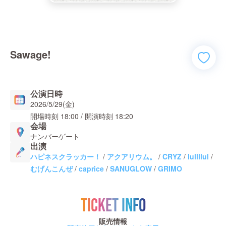
Sawage!
公演日時
2026/5/29(金)
開場時刻
18:00
/ 開演時刻
18:20
会場
ナンバーゲート
出演
ハピネスクラッカー！
/
アクアリウム。
/
CRYZ
/
lullllul
/
むげんこんぜ
/
caprice
/
SANUGLOW
/
GRIMO
TICKET INFO
販売情報