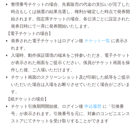
整理番号チケットの場合、先着販売の代金の支払いが完了した
時点もしくは抽選の結果当選し、権利が確定した時点で発券開
始されます。指定席チケットの場合、各公演ごとに設定された
発券日時にて一斉に発券開始いたします。
【電子チケットの場合】
発券された電子チケットはログイン後
チケット一覧
に表示さ
れます。
入場時、動作保証環境の端末をご持参いただき、電子チケット
が表示された画面をご提示ください。係員がチケット画面を操
作した後、ご入場いただけます。
チケット画面のスクリーンショット及び印刷した紙等をご提示
いただいた場合は入場をお断りさせていただく場合がございま
す。
【紙チケットの場合】
チケット引換期間開始後、ログイン後
申込履歴
に「引換番
号」が表示されます。引換番号を元に、対象のコンビニエンス
ストアにてチケットを受け取りすることができます