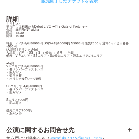
販売終了したチケットを表示
詳細
11/18(火)

笑う門には福来たるDebut LIVE 〜The Gate of Fortune〜

会場：赤羽ReNY alpha

開場：18:30

開演：19:00
料金：VIP(1-2列)30000円 SS(3-4列)10000円 S5000円 優先2000円 通常0円 / 当日券各
+500円

(入場時1ドリンク必須)

入場順：VIP → SS → S → 優先 → 通常 → 当日

備考：VIPエリア・SSエリア・S&優先エリア・通常エリアの4エリア
●特典

VIPエリア(1-2列)30000円

・各メンバーファストパス

・囲み写メ

・楽屋挨拶

・オリジナルTシャツ(仮)
SSエリア(3-4列)10000円

・各メンバーファストパス

・囲み写メ
Sエリア5000円

・囲み写メ
優先エリア2000円

・2s写メ券
公演に関するお問合せ先
笑う門には福来たる（
warafuku1112@gmail.com
）