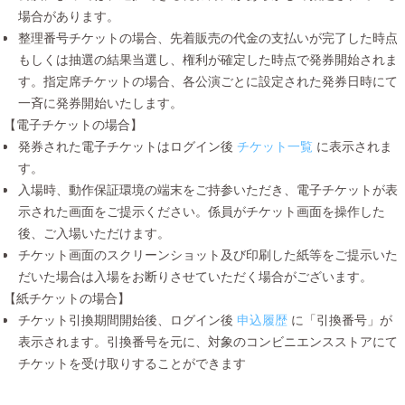
場合があります。
整理番号チケットの場合、先着販売の代金の支払いが完了した時点
もしくは抽選の結果当選し、権利が確定した時点で発券開始されま
す。指定席チケットの場合、各公演ごとに設定された発券日時にて
一斉に発券開始いたします。
【電子チケットの場合】
発券された電子チケットはログイン後
チケット一覧
に表示されま
す。
入場時、動作保証環境の端末をご持参いただき、電子チケットが表
示された画面をご提示ください。係員がチケット画面を操作した
後、ご入場いただけます。
チケット画面のスクリーンショット及び印刷した紙等をご提示いた
だいた場合は入場をお断りさせていただく場合がございます。
【紙チケットの場合】
チケット引換期間開始後、ログイン後
申込履歴
に「引換番号」が
表示されます。引換番号を元に、対象のコンビニエンスストアにて
チケットを受け取りすることができます