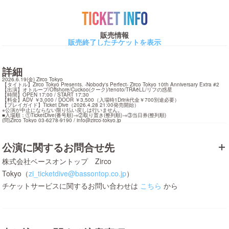
TICKET INFO
販売情報
販売終了したチケットを表示
詳細
2026.6.19(金) Zirco Tokyo

【タイトル】Zirco Tokyo Presents. -Nobody's Perfect- Zirco Tokyo 10th Anniversary Extra #2

【出演】オトループ/Offshore/Cuckoo(クーク)/tenoto/TRAëLL/リフの惑星

【時間】OPEN 17:00 / START 17:30

【料金】ADV ￥3,000 / DOOR ￥3,500（入場時1Drink代金￥700別途必要）

【プレイガイド】Ticket Dive（2026.4.28 21:00発売開始）

※公演が中止にならない限り払い戻しは行いません。

■入場順：①TicketDive(番号順)→②取り置き(整列順)→③当日券(整列順)

(問)Zirco Tokyo 03-6278-9190 / 
info@zirco-tokyo.jp
公演に関するお問合せ先
株式会社ベースオントップ Zirco
Tokyo（
zi_ticketdive@bassontop.co.jp
）
チケットサービスに関するお問い合わせは
こちら
から