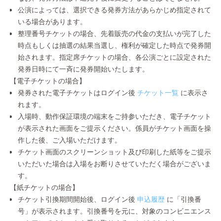
公演によっては、選択できる発券方法があらかじめ指定されて
いる場合があります。
整理番号チケットの場合、先着販売の代金の支払いが完了した
時点もしくは抽選の結果当選し、権利が確定した時点で発券開
始されます。指定席チケットの場合、各公演ごとに設定された
発券日時にて一斉に発券開始いたします。
【電子チケットの場合】
発券された電子チケットはログイン後
チケット一覧
に表示さ
れます。
入場時、動作保証環境の端末をご持参いただき、電子チケット
が表示された画面をご提示ください。係員がチケット画面を操
作した後、ご入場いただけます。
チケット画面のスクリーンショット及び印刷した紙等をご提示
いただいた場合は入場をお断りさせていただく場合がございま
す。
【紙チケットの場合】
チケット引換期間開始後、ログイン後
申込履歴
に「引換番
号」が表示されます。引換番号を元に、対象のコンビニエンス