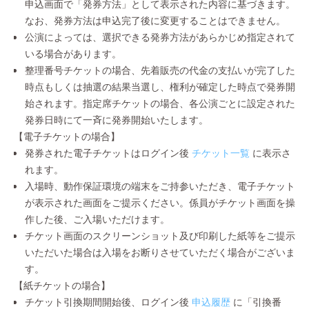
申込画面で「発券方法」として表示された内容に基づきます。
なお、発券方法は申込完了後に変更することはできません。
公演によっては、選択できる発券方法があらかじめ指定されて
いる場合があります。
整理番号チケットの場合、先着販売の代金の支払いが完了した
時点もしくは抽選の結果当選し、権利が確定した時点で発券開
始されます。指定席チケットの場合、各公演ごとに設定された
発券日時にて一斉に発券開始いたします。
【電子チケットの場合】
発券された電子チケットはログイン後
チケット一覧
に表示さ
れます。
入場時、動作保証環境の端末をご持参いただき、電子チケット
が表示された画面をご提示ください。係員がチケット画面を操
作した後、ご入場いただけます。
チケット画面のスクリーンショット及び印刷した紙等をご提示
いただいた場合は入場をお断りさせていただく場合がございま
す。
【紙チケットの場合】
チケット引換期間開始後、ログイン後
申込履歴
に「引換番