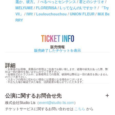
遥か、彼方。
/
べるべっとセンテンス
/
君とのシナリオ
/
MELYUME
/
FLORERISA
/
LってなんのLですか？
/
「Try
Vll」
/
IWI!
/
Loulouchouchou
/
UNION FLEUR
/
MiX Be
RRY
TICKET INFO
販売情報
販売終了したチケットを表示
詳細
・お客様のお荷物、貴重品の管理はご自身でお願い致します。盗難や紛失があった際、弊
社は一切の責任を負いませんのでご了承下さい。

・会場内でのトラブルや、お客様同士での怪我、破損時は弊社は一切の責任を負いません
のでご了承下さい。

・スタッフの指示に従わない場合には退場となる場合がございます。

・不正な入場が確認できた場合、法的処置を取らせていただきます。
公演に関するお問合せ先
株式会社Studio Lis（
event@studio-lis.com
）
チケットサービスに関するお問い合わせは
こちら
から