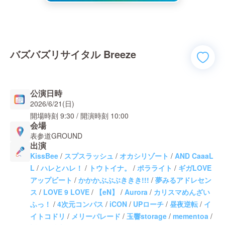
バズバズリサイタル Breeze
公演日時
2026/6/21(日)
開場時刻
9:30
/ 開演時刻
10:00
会場
表参道GROUND
出演
KissBee
/
スプスラッシュ
/
オカシリゾート
/
AND CaaaL
L
/
ハレとハレ！
/
トウトイナ。
/
ポラライト
/
ギガLOVE
アップビート
/
かかかぶぶぶききき!!!
/
夢みるアドレセン
ス
/
LOVE 9 LOVE
/
【eN】
/
Aurora
/
カリスマめんざい
ふっ！
/
4次元コンパス
/
iCON
/
UPローチ
/
昼夜逆転
/
イ
イトコドリ
/
メリーパレード
/
玉響storage
/
mementoa
/