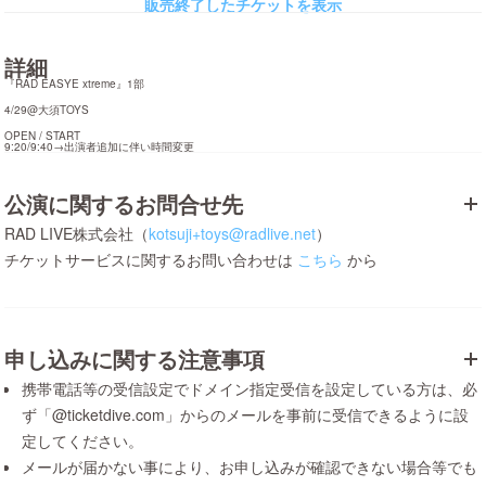
販売終了したチケットを表示
詳細
『RAD EASYE xtreme』1部
4/29@大須TOYS
OPEN / START

9:20/9:40→出演者追加に伴い時間変更
公演に関するお問合せ先
RAD LIVE株式会社（
kotsuji+toys@radlive.net
）
チケットサービスに関するお問い合わせは
こちら
から
申し込みに関する注意事項
携帯電話等の受信設定でドメイン指定受信を設定している方は、必
ず「@ticketdive.com」からのメールを事前に受信できるように設
定してください。
メールが届かない事により、お申し込みが確認できない場合等でも