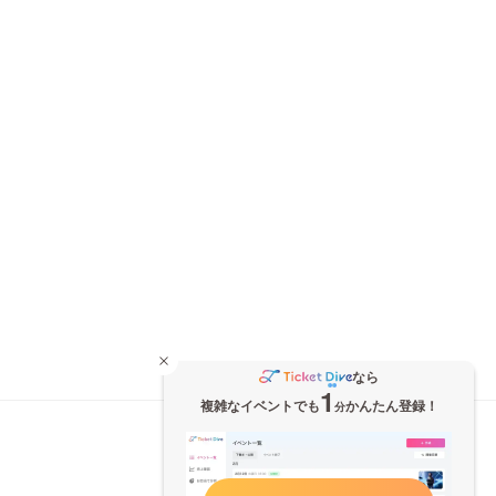
なら
1
複雑なイベントでも
かんたん登録！
分