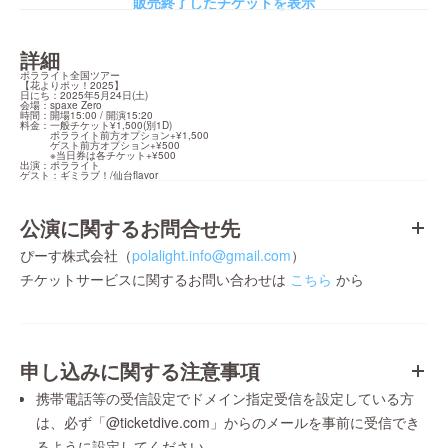
販売終了したチケットを表示
詳細
ポラライト全国ツアー

【花よりポッ！2025】

日にち：2025年5月24日(土)

会場：spaxe Zero

時間：開場15:00 / 開演15:20

料金：一般チケット¥1,500(別1D)

　　　ポラライト前方オプション+¥1,500

　　　ゲスト前方オプション+¥500

　　　※当日券は各チケット+¥500

出演：ポラライト

ゲスト：ギミラブ！/仙台flavor
公演に関するお問合せ先
ぴーす株式会社（
polalight.info@gmail.com
）
チケットサービスに関するお問い合わせは
こちら
から
申し込みに関する注意事項
携帯電話等の受信設定でドメイン指定受信を設定している方
は、必ず「@ticketdive.com」からのメールを事前に受信でき
るように設定してください。