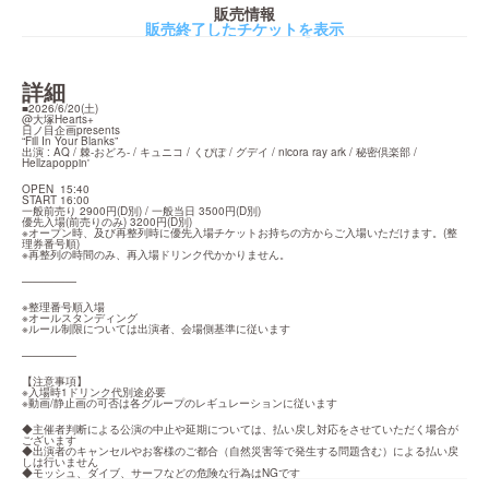
販売情報
販売終了したチケットを表示
詳細
■2026/6/20(土)

@大塚Hearts+

日ノ目企画presents

“Fill In Your Blanks”

出演 : AQ / 棘-おどろ- / キュニコ / くぴぽ / グデイ / nicora ray ark / 秘密倶楽部 / 
Hellzapoppin'
OPEN  15:40

START 16:00

一般前売り 2900円(D別) / 一般当日 3500円(D別)

優先入場(前売りのみ) 3200円(D別)

※オープン時、及び再整列時に優先入場チケットお持ちの方からご入場いただけます。(整
理券番号順)

※再整列の時間のみ、再入場ドリンク代かかりません。
—————
※整理番号順入場

※オールスタンディング

※ルール制限については出演者、会場側基準に従います
—————
【注意事項】

※入場時1ドリンク代別途必要

※動画/静止画の可否は各グループのレギュレーションに従います
◆主催者判断による公演の中止や延期については、払い戻し対応をさせていただく場合が
ございます

◆出演者のキャンセルやお客様のご都合（自然災害等で発生する問題含む）による払い戻
しは行いません

◆モッシュ、ダイブ、サーフなどの危険な行為はNGです