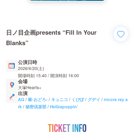
日ノ目企画presents “Fill In Your
Blanks”
公演日時
2026/6/20(土)
開場時刻
15:40
/ 開演時刻
16:00
会場
大塚Hearts+
出演
AQ
/
棘-おどろ-
/
キュニコ
/
くぴぽ
/
グデイ
/
nicora ray a
rk
/
秘密倶楽部
/
Hellzapoppin’
TICKET INFO