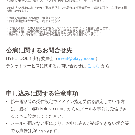
・過度なモッシュ、ダイブ、リフト他危険行為は禁止とさせて頂きます。
そのような行為によりケガ・事故等発生した場合は当事者同士で協議を頂き、主催者は関
与致しかねます。
・過度な場所取り行為はご遠慮ください。

・お手荷物はロッカーをご利用ください。
・ご購入者様、ご本人様のご来場をしていただきますようにお願い致します。

・公演終了後、会場を出られた方は溜まらずに解散をお願い致します。

・出待ち、入り待ち等、近隣の方の迷惑になる行為はお辞め下さい。
公演に関するお問合せ先
HYPE IDOL！実行委員会（
event@playyte.com
）
チケットサービスに関するお問い合わせは
こちら
から
申し込みに関する注意事項
携帯電話等の受信設定でドメイン指定受信を設定している方
は、必ず「@ticketdive.com」からのメールを事前に受信でき
るように設定してください。
メールが届かない事により、お申し込みが確認できない場合等
でも責任は負いかねます。