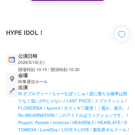
HYPE IDOL！
公演日時
2026/5/16(土)
開場時刻
10:15
/ 開演時刻
10:30
会場
時事通信ホール
出演
W.ダブルヴィー
/
ちゃーむぽっしゅ
/
恋に落ちる確率は限
りなく低いが0じゃない
/
LAST PiECE
/
スプスラッシュ
/
FLORERISA
/
Aproof
/
大スッキ♡新党！
/
遥か、彼方。
/
Re:INCARNATION
/
このアイドルはフィクションです。
/
Poppin' Parade
/
éclatcia
/
HEAVENLY
/
HEARLATE
/
O
TOMICHI
/
LumiDay
/
LOVE 9 LOVE
/
新世界ギルドール
/