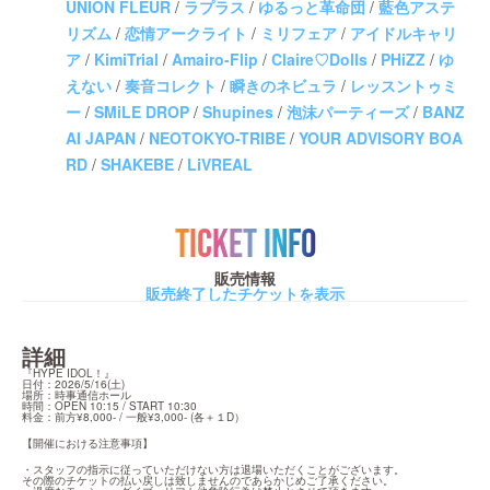
UNION FLEUR
/
ラプラス
/
ゆるっと革命団
/
藍色アステ
リズム
/
恋情アークライト
/
ミリフェア
/
アイドルキャリ
ア
/
KimiTrial
/
Amairo-Flip
/
Claire♡Dolls
/
PHiZZ
/
ゆ
えない
/
奏音コレクト
/
瞬きのネビュラ
/
レッスントゥミ
ー
/
SMiLE DROP
/
Shupines
/
泡沫パーティーズ
/
BANZ
AI JAPAN
/
NEOTOKYO-TRIBE
/
YOUR ADVISORY BOA
RD
/
SHAKEBE
/
LiVREAL
TICKET INFO
販売情報
販売終了したチケットを表示
詳細
『HYPE IDOL！』

日付：2026/5/16(土)

場所：時事通信ホール

時間：OPEN 10:15 / START 10:30

料金：前方¥8,000- / 一般¥3,000- (各＋１D）
【開催における注意事項】
・スタッフの指示に従っていただけない方は退場いただくことがございます。

その際のチケットの払い戻しは致しませんのであらかじめご了承ください。
