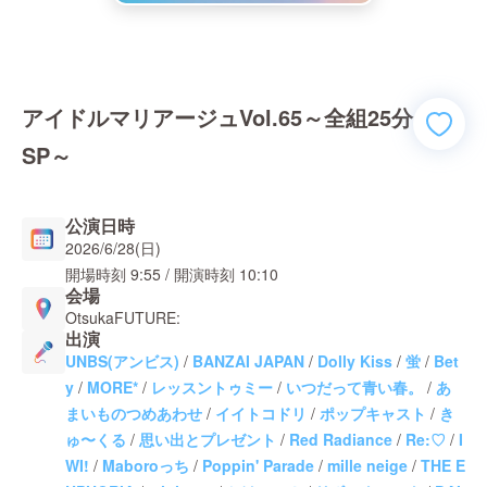
アイドルマリアージュVol.65～全組25分
SP～
公演日時
2026/6/28(日)
開場時刻
9:55
/ 開演時刻
10:10
会場
OtsukaFUTURE:
出演
UNBS(アンビス)
/
BANZAI JAPAN
/
Dolly Kiss
/
蛍
/
Bet
y
/
MORE*
/
レッスントゥミー
/
いつだって青い春。
/
あ
まいものつめあわせ
/
イイトコドリ
/
ポップキャスト
/
き
ゅ〜くる
/
思い出とプレゼント
/
Red Radiance
/
Re:♡
/
I
WI!
/
Maboroっち
/
Poppin' Parade
/
mille neige
/
THE E