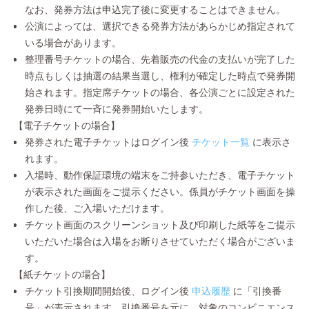
なお、発券方法は申込完了後に変更することはできません。
公演によっては、選択できる発券方法があらかじめ指定されて
いる場合があります。
整理番号チケットの場合、先着販売の代金の支払いが完了した
時点もしくは抽選の結果当選し、権利が確定した時点で発券開
始されます。指定席チケットの場合、各公演ごとに設定された
発券日時にて一斉に発券開始いたします。
【電子チケットの場合】
発券された電子チケットはログイン後
チケット一覧
に表示さ
れます。
入場時、動作保証環境の端末をご持参いただき、電子チケット
が表示された画面をご提示ください。係員がチケット画面を操
作した後、ご入場いただけます。
チケット画面のスクリーンショット及び印刷した紙等をご提示
いただいた場合は入場をお断りさせていただく場合がございま
す。
【紙チケットの場合】
チケット引換期間開始後、ログイン後
申込履歴
に「引換番
号」が表示されます。引換番号を元に、対象のコンビニエンス