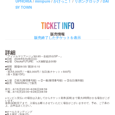
UPHORIA
/
minipure
/
かけっこ！
/
リボンクロック
/
DAI
SY TOWN
TICKET INFO
販売情報
販売終了したチケットを表示
詳細
『アイドルマリアージュVol.65～全組25分SP～』

■日程　2026年6月28日(日)

■会場　OtsukaFUTURE:　※大塚駅徒歩30秒

■時間　開場09:55/ 開演10:10

■料金　

・前方5,000円 / 一般3,000円 / 当日(各チケット＋500円)

（各＋別途1D代）
■入場　①前方(整理番号順) → ②一般(整理番号順) → ③当日(整列順)

■販売　TicketDiveにて販売
前方…6/15(月)23:00~6/28(日)08:59

一般…6/15(月)23:00~6/28(日)08:59
※コンビニ支払いの場合は入金してからチケット発券(反映)まで最大2時間かかる場合がござ
います。

発券(反映)完了まで、入場をお断りさせていただく場合がございますので、予め、ご了承の
上、お申込みください。
■オールスタンディング

■再入場可（別途1D）
