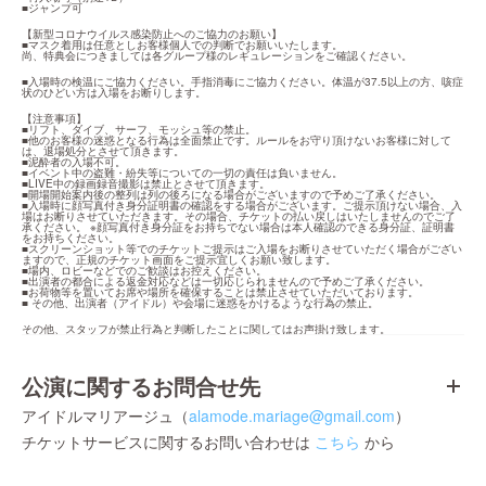
■ジャンプ可
【新型コロナウイルス感染防止へのご協力のお願い】

■マスク着用は任意としお客様個人での判断でお願いいたします。

尚、特典会につきましては各グループ様のレギュレーションをご確認ください。
■入場時の検温にご協力ください。手指消毒にご協力ください。体温が37.5以上の方、咳症
状のひどい方は入場をお断りします。
【注意事項】

■リフト、ダイブ、サーフ、モッシュ等の禁止。

■他のお客様の迷惑となる行為は全面禁止です。ルールをお守り頂けないお客様に対して
は、退場処分とさせて頂きます。

■泥酔者の入場不可。

■イベント中の盗難・紛失等についての一切の責任は負いません。

■LIVE中の録画録音撮影は禁止とさせて頂きます。

■開場開始案内後の整列は列の後ろになる場合がございますので予めご了承ください。

■入場時に顔写真付き身分証明書の確認をする場合がございます。ご提示頂けない場合、入
場はお断りさせていただきます。その場合、チケットの払い戻しはいたしませんのでご了
承ください。 ※顔写真付き身分証をお持ちでない場合は本人確認のできる身分証、証明書
をお持ちください。

■スクリーンショット等でのチケットご提示はご入場をお断りさせていただく場合がござい
ますので、正規のチケット画面をご提示宜しくお願い致します。

■場内、ロビーなどでのご歓談はお控えください。

■出演者の都合による返金対応などは一切応じられませんので予めご了承ください。

■お荷物等を置いてお席や場所を確保することは禁止させていただいております。

■ その他、出演者（アイドル）や会場に迷惑をかけるような行為の禁止。
その他、スタッフが禁止行為と判断したことに関してはお声掛け致します。
公演に関するお問合せ先
アイドルマリアージュ（
alamode.mariage@gmail.com
）
チケットサービスに関するお問い合わせは
こちら
から