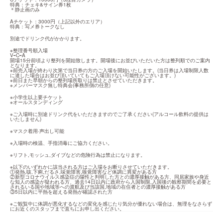
特典：チェキ&サイン券1枚

＊静止画のみ
Aチケット：3000円（上記以外のエリア）

特典：写メ券トークなし
別途でドリンク代がかかります。
※整理番号順入場

V⇨C⇨A

開場15分前頃より整列を開始致します。開場後にお並びいただいた方は整列順でのご案内
となります。

※前売入場が終わり次第で当日券の方のご入場を開始いたします。(当日券は入場制限人数
に達した場合はお並び頂いていてもご入場頂けない可能性がございます。)

※前日また早朝からの整列場所取りは禁止とさせていただきます。

※メンバーマスク無し特典会(事務所側の任意)
※小学生以上要チケット

※オールスタンディング
※ご入場時に別途ドリンク代をいただきますのでご了承ください(アルコール飲料の提供は
いたしません)
※マスク着用·声出し可能
※入場時の検温、手指消毒にご協力ください。
※リフト,モッシュ,ダイブなどの危険行為は禁止になります。
※以下のいずれかに該当される方はご入場をお断りさせていただきます。

①発熱,咳,下痢,だるさ,味覚障害,嗅覚障害など体調に異変がある方

②新型コロナウイルス感染症の陽性と判明した方との濃厚接触がある方、同居家族や身近
な知人の感染が疑われる方、過去14日以内に政府から入国制限,入国後の観察期間を必要と
されるいる国や地域等への渡航及び当該国,地域の在住者との濃厚接触がある方

③5日以内に平熱を超える発熱が確認された方
※ご観覧中に体調が悪化するなどの変化を感じたり気分が優れない場合は、無理をなさらず
にお近くのスタッフまで直ちにお申し出ください。