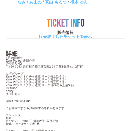
なみ
/
あまの
/
真白 もるつ
/
枢木 ゆん
TICKET INFO
販売情報
販売終了したチケットを表示
詳細
1月10日(金)

Zero Project 定期公演

@渋谷RING

〒150-0043 東京都渋谷区道玄坂2-21-7 第8矢澤ビル2F/3F
出演グループ

Zero Project ミクチャ選抜 リーグ4(上位５名)

Zero Project ミクチャ選抜 リーグ3(上位５名)

Zero Project ミクチャ選抜 リーグ2(上位５名)

Zero Project ミクチャ選抜 リーグ1(Z2のみ上位5名)

GeMuse

policy

まぶだちゅ！
開場17:30開演18:00
＊お時間ですが多少前後する恐れがあります。
チケット代

料金：

Vチケット：6000円(最前2列/2段目1列)

特典:チェキ&サイン券1枚
Cチケット：10000円（3段目カメラ）
