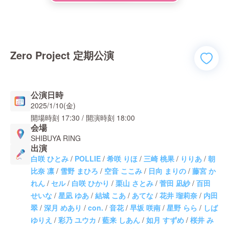
Zero Project 定期公演
公演日時
2025/1/10(金)
開場時刻
17:30
/ 開演時刻
18:00
会場
SHIBUYA RING
出演
白咲 ひとみ
/
POLLIE
/
希咲 りほ
/
三崎 桃果
/
りりあ
/
朝
比奈 凛
/
雪野 まひろ
/
空音 ここみ
/
日向 まりの
/
藤宮 か
れん
/
セル
/
白咲 ひかり
/
栗山 さとみ
/
菅田 凪紗
/
百田
せいな
/
星凪 ゆあ
/
結城 こあ
/
あてな
/
花井 瑠莉奈
/
内田
翠
/
深月 めあり
/
con.
/
音花
/
早坂 咲南
/
星野 らら
/
しば
ゆりえ
/
彩乃 ユウカ
/
藍来 しあん
/
如月 すずめ
/
桜井 み