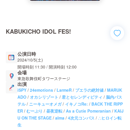
KABUKICHO IDOL FES!
公演日時
2024/10/5(土)
開場時刻
11:30
/ 開演時刻
12:00
会場
東急歌舞伎町タワーステージ
出演
iSPY
/
24emotions
/
LarmeR
/
プエラの絶対値
/
MARUK
ADO
/
オカシリゾート
/
君とセレンディピティ
/
脳内パス
テル
/
ニーキューオメガ
/
イキノコRe:
/
BACK THE RIPP
ER
/
むーぷり
/
昼夜逆転
/
As a Cutie Pomeranian
/
KAIJ
U ON THE STAGE
/
alma
/
4次元コンパス
/
∴ヒロイン転
生