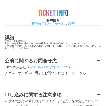
TICKET INFO
販売情報
販売終了したチケットを表示
詳細
主催： Chipll株式会社

共催：東急歌舞伎町タワー、 一般社団法人歌舞伎町タウン・マネージメント

雨天決行・荒天中止。KABUKICHO TOWER STAGE。グループ毎に撮影可否のアナウンス
あり。ドリンク代金なし。
公演に関するお問合せ先
Chipll株式会社（
yoshikawa.bs@gmail.com
）
チケットサービスに関するお問い合わせは
こちら
から
申し込みに関する注意事項
携帯電話等の受信設定でドメイン指定受信を設定している方