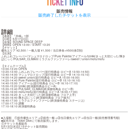
TICKET INFO
販売情報
販売終了したチケットを表示
詳細
【表題】『共鳴』1部

【日程】5月17日(日)

【会場】SOUND SPACE DEEP

【時間】OPEN 13:00 / START 13:20

【チケット】

優先エリア ¥2,500 / 一般入場 ¥1,500 / 当日券各+¥500(各D別)

【出演】

ふれふれフレーバー/マシュマロドロップ/Pure Palette/アイアール/tzmiki/きっと大切だった/輝き
ぱにっく/PULSAR_CLIMAX/ミラクルファンファーレ/sweet♡union/mofu/mofu
【タイムテーブル】

13:00-13:20 OPEN

13:20-13:40 ふれふれフレーバー(並行特典会 ロビーA 13:50-14:50)

13:40-14:00 マシュマロドロップ(並行特典会 ロビーB 14:10-15:10)

14:00-14:20 sweet union(並行特典会 ロビーA 15:00-16:00)

14:20-14:40 Pure Palette(並行特典会 ロビーB 15:10-16:10)

14:40-15:00 アイアール(並行特典会 ロビーB 16:10-17:10)

15:00-15:20 tzmiki (終演後特典会ロビーA)

15:20-15:40 PULSAR_CLIMAX(終演後特典会 ロビーB)

15:40-16:00 mofu/mofu(並行特典会 ロビーA 16:00-17:00)

16:00-16:20 きっと大切だった(終演後特典会 フロア上手)

16:20-16:40 輝きぱにっく(終演後特典会 フロア後方)

16:40-17:00 ミラクルファンファーレ(終演後特典会 ステージ上)

17:00-17:10 調整

17:10-18:10 終演後特典会
■入場順　①前売優先エリア→②前売一般→③当日優先エリア→④当日一般(前売整理番号順)

■販売方法　Ticket Diveにて順次販売します。

①チケット先着販売

5月13日(水)22:15チケット販売開始
