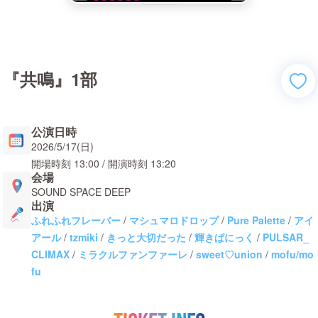
『共鳴』1部
公演日時
2026/5/17(日)
開場時刻
13:00
/ 開演時刻
13:20
会場
SOUND SPACE DEEP
出演
ふれふれフレーバー
/
マシュマロドロップ
/
Pure Palette
/
アイ
アール
/
tzmiki
/
きっと大切だった
/
輝きぱにっく
/
PULSAR_
CLIMAX
/
ミラクルファンファーレ
/
sweet♡union
/
mofu/mo
fu