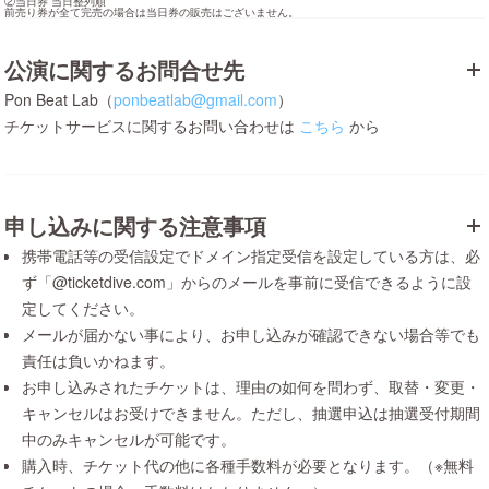
②当日券 当日整列順

前売り券が全て完売の場合は当日券の販売はございません。
公演に関するお問合せ先
Pon Beat Lab（
ponbeatlab@gmail.com
）
チケットサービスに関するお問い合わせは
こちら
から
申し込みに関する注意事項
携帯電話等の受信設定でドメイン指定受信を設定している方は、必
ず「@ticketdive.com」からのメールを事前に受信できるように設
定してください。
メールが届かない事により、お申し込みが確認できない場合等でも
責任は負いかねます。
お申し込みされたチケットは、理由の如何を問わず、取替・変更・
キャンセルはお受けできません。ただし、抽選申込は抽選受付期間
中のみキャンセルが可能です。
購入時、チケット代の他に各種手数料が必要となります。（※無料