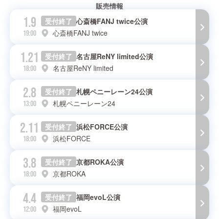
販売情報
1.9
受付終了
心斎橋FANJ twice公演
心斎橋FANJ twice
19:00
1.21
受付終了
名古屋ReNY limited公演
名古屋ReNY limited
18:00
2.8
受付終了
札幌ペニーレーン24公演
札幌ペニーレーン24
13:00
2.11
受付終了
浜松FORCE公演
浜松FORCE
18:00
3.8
受付終了
京都ROKA公演
京都ROKA
18:00
4.4
受付終了
福岡evoL公演
福岡evoL
12:00