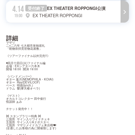
4.14
受付終了
EX THEATER ROPPONGI公演
EX THEATER ROPPONGI
19:00
詳細
マザリ

二○二六年 七大都市単独巡礼

「呪物崇拝見世物花屋敷」
《ツアーファイナル以外完売!!》
◾四月十四日(火)ファイナル編

会場 : EXシアター六本木

開場 18:00  開演 19:00
《バンドメンバー》

ギター 葉月(NEMOPHILA・KOIAI)

ギター  Ray(DEVILOOF)

ベース  明徳(lynch.)

ドラム  響(摩天楼オペラ)
《ゲスト》

オカルトコレクター 田中俊行

怪談師 ぁみ
チケット発売中！！
⌘ スタンプラリー特典 ⌘

三箇所  サイン入りワイドチェキ

五箇所  サイン入りA２ポスター

七箇所  マザリメイドカフェ来店権🍽️

(全通したお客様の為に開催致します)