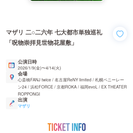
マザリ 二○二六年 七大都市単独巡礼
「呪物崇拝見世物花屋敷」
公演日時
2026/1/9(金)
〜
4/14(火)
会場
心斎橋FANJ twice / 名古屋ReNY limited / 札幌ペニーレー
ン24 / 浜松FORCE / 京都ROKA / 福岡evoL / EX THEATER
ROPPONGI
出演
マザリ
TICKET INFO