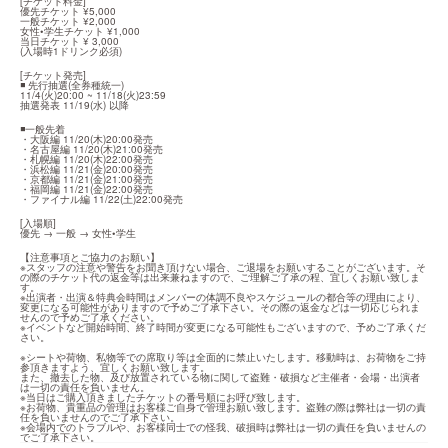
[チケット料金]

優先チケット ¥5,000

一般チケット ¥2,000

女性•学生チケット ¥1,000

当日チケット ¥ 3,000

(入場時1ドリンク必須)
[チケット発売]

◾ 先行抽選(全券種統一)

11/4(火)20:00 ~ 11/18(火)23:59

抽選発表 11/19(水) 以降
◾一般先着

・大阪編 11/20(木)20:00発売

・名古屋編 11/20(木)21:00発売

・札幌編 11/20(木)22:00発売

・浜松編 11/21(金)20:00発売

・京都編 11/21(金)21:00発売

・福岡編 11/21(金)22:00発売

・ファイナル編 11/22(土)22:00発売
[入場順]

優先 → 一般 → 女性•学生
【注意事項とご協力のお願い】

※スタッフの注意や警告をお聞き頂けない場合、ご退場をお願いすることがございます。そ
の際のチケット代の返金等は出来兼ねますので、ご理解ご了承の程、宜しくお願い致しま
す。

※出演者・出演＆特典会時間はメンバーの体調不良やスケジュールの都合等の理由により、
変更になる可能性がありますので予めご了承下さい。その際の返金などは一切応じられま
せんので予めご了承ください。

※イベントなど開始時間、終了時間が変更になる可能性もございますので、予めご了承くだ
さい。
※シートや荷物、私物等での席取り等は全面的に禁止いたします。移動時は、お荷物をご持
参頂きますよう、宜しくお願い致します。

また、撤去した物、及び放置されている物に関して盗難・破損など主催者・会場・出演者
は一切の責任を負いません。

※当日はご購入頂きましたチケットの番号順にお呼び致します。

※お荷物、貴重品の管理はお客様ご自身で管理お願い致します。盗難の際は弊社は一切の責
任を負いませんのでご了承下さい。

※会場内でのトラブルや、お客様同士での怪我、破損時は弊社は一切の責任を負いませんの
でご了承下さい。