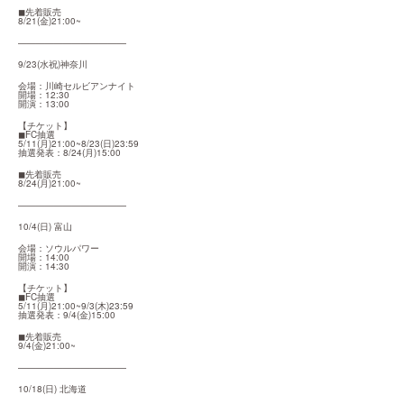
◼︎先着販売

8/21(金)21:00~
————————————
9/23(水祝)神奈川
会場：川崎セルビアンナイト

開場：12:30

開演：13:00
【チケット】

◼︎FC抽選

5/11(月)21:00~8/23(日)23:59

抽選発表：8/24(月)15:00
◼︎先着販売

8/24(月)21:00~
————————————
10/4(日) 富山
会場：ソウルパワー

開場：14:00

開演：14:30
【チケット】

◼︎FC抽選

5/11(月)21:00~9/3(木)23:59

抽選発表：9/4(金)15:00
◼︎先着販売

9/4(金)21:00~
————————————
10/18(日) 北海道