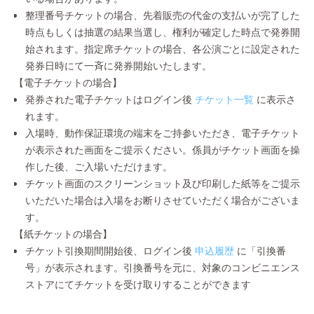
整理番号チケットの場合、先着販売の代金の支払いが完了した
時点もしくは抽選の結果当選し、権利が確定した時点で発券開
始されます。指定席チケットの場合、各公演ごとに設定された
発券日時にて一斉に発券開始いたします。
【電子チケットの場合】
発券された電子チケットはログイン後
チケット一覧
に表示さ
れます。
入場時、動作保証環境の端末をご持参いただき、電子チケット
が表示された画面をご提示ください。係員がチケット画面を操
作した後、ご入場いただけます。
チケット画面のスクリーンショット及び印刷した紙等をご提示
いただいた場合は入場をお断りさせていただく場合がございま
す。
【紙チケットの場合】
チケット引換期間開始後、ログイン後
申込履歴
に「引換番
号」が表示されます。引換番号を元に、対象のコンビニエンス
ストアにてチケットを受け取りすることができます