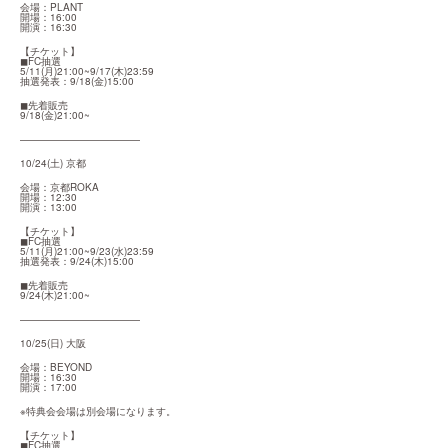
会場：PLANT

開場：16:00

開演：16:30
【チケット】

◼︎FC抽選

5/11(月)21:00~9/17(木)23:59

抽選発表：9/18(金)15:00
◼︎先着販売

9/18(金)21:00~
————————————
10/24(土) 京都
会場：京都ROKA

開場：12:30

開演：13:00
【チケット】

◼︎FC抽選

5/11(月)21:00~9/23(水)23:59

抽選発表：9/24(木)15:00
◼︎先着販売

9/24(木)21:00~
————————————
10/25(日) 大阪
会場：BEYOND

開場：16:30

開演：17:00
※特典会会場は別会場になります。
【チケット】

◼︎FC抽選
