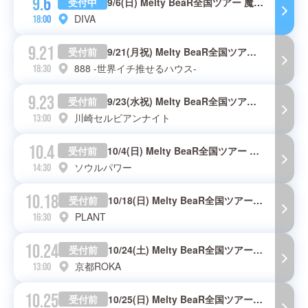
9.6
受付中
9/6(日) Melty BeaR全国ツアー 魔法がかかるとき in 名古屋
DIVA
18:00
9.21
受付前
9/21(月祝) Melty BeaR全国ツアー 魔法がかかるとき in 福岡
888 -世界イチ推せるハウス-
18:30
9.23
受付前
9/23(水祝) Melty BeaR全国ツアー 魔法がかかるとき in 神奈川
川崎セルビアンナイト
13:00
10.4
受付前
10/4(日) Melty BeaR全国ツアー 魔法がかかるとき in 富山
ソウルパワー
14:30
10.18
受付前
10/18(日) Melty BeaR全国ツアー 魔法がかかるとき in 北海道
PLANT
16:30
10.24
受付前
10/24(土) Melty BeaR全国ツアー 魔法がかかるとき in 京都
京都ROKA
13:00
10.25
受付前
10/25(日) Melty BeaR全国ツアー 魔法がかかるとき in 大阪