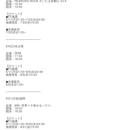
会場：HEAVEN'S ROCK さいたま新都心 VJ-3

開場：12:30

開演：13:00
【チケット】

◼︎FC抽選

5/11(月)21:00~7/22(水)23:59

抽選発表：7/23(木)15:00
◼︎先着販売

7/23(木)21:00~
————————————
9/6(日)名古屋
会場：DIVA

開場：17:30

開演：18:00
【チケット】

◼︎FC抽選

5/11(月)21:00~8/5(水)23:59

抽選発表：8/6(木)15:00
◼︎先着販売

8/6(木)21:00~
————————————
9/21(月祝)福岡
会場：888 -世界イチ推せるハウス-

開場：18:00

開演：18:30
【チケット】

◼︎FC抽選

5/11(月)21:00~8/20(木)23:59

抽選発表：8/21(金)15:00