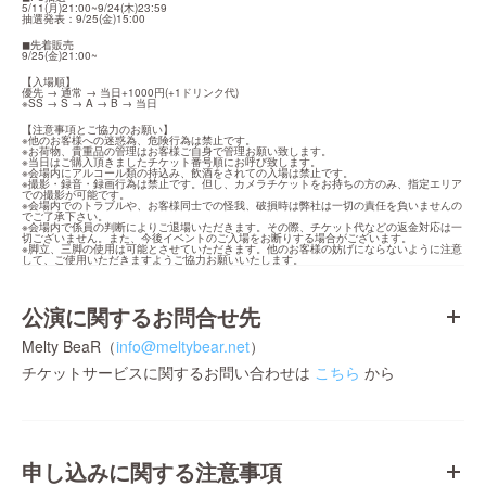
5/11(月)21:00~9/24(木)23:59

抽選発表：9/25(金)15:00
◼︎先着販売

9/25(金)21:00~
【入場順】

優先 → 通常 → 当日+1000円(+1ドリンク代)

※SS → S → A → B → 当日
【注意事項とご協力のお願い】

※他のお客様への迷惑為、危険行為は禁止です。

※お荷物、貴重品の管理はお客様ご自身で管理お願い致します。

※当日はご購入頂きましたチケット番号順にお呼び致します。

※会場内にアルコール類の持込み、飲酒をされての入場は禁止です。

※撮影・録音・録画行為は禁止です。但し、カメラチケットをお持ちの方のみ、指定エリア
での撮影が可能です。

※会場内でのトラブルや、お客様同士での怪我、破損時は弊社は一切の責任を負いませんの
でご了承下さい。

※会場内で係員の判断によりご退場いただきます。その際、チケット代などの返金対応は一
切ございません。また、今後イベントのご入場をお断りする場合がございます。

※脚立、三脚の使用は可能とさせていただきます。他のお客様の妨げにならないように注意
して、ご使用いただきますようご協力お願いいたします。
公演に関するお問合せ先
Melty BeaR（
info@meltybear.net
）
チケットサービスに関するお問い合わせは
こちら
から
申し込みに関する注意事項