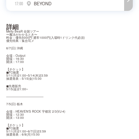
BEYOND
17:00
詳細
Melty BeaR 全国ツアー

〜魔法がかかるとき〜

料金：優先5000円 通常1000円(入場時1ドリンク代必須)

優先特典：集合写メ
6/7(日) 沖縄
会場：Output

開場：16:30

開演：17:00
【チケット】

◼︎FC抽選

5/11(月)21:00~5/14(木)23:59

抽選発表：5/15(金)15:00
◼︎先着販売

5/15(金)21:00~
————————————
7/5(日) 栃木
会場：HEAVEN'S ROCK 宇都宮 2/3(VJ-4)

開場：12:30

開演：13:00
【チケット】

◼︎FC抽選

5/11(月)21:00~6/7(日)23:59

抽選発表：6/8(月)15:00