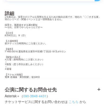
詳細
※当展示は、保育士のリアルな実態を伝えるための独自企画です。他社の「〇〇すぎる展」
等のシリーズ・関連イベントとは一切関係ありません。
保育士、職業病すぎる展in愛知

〜それ、日常でやっちゃうんです〜
【日付】

8月8日(土)、9（日）
【入場時間】

各チケットの時間内にご入場ください。
【場所】

〒460-0016 愛知県名古屋市中区橘1丁目22-18 S,sサロン
【観覧の流れ】

⚪︎入場（各時間内にご入場ください）

｜

⚪︎観覧（思う存分お楽しみください）

｜

⚪︎退場
【アクセス情報】

電車 名城線「東別院駅」徒歩8分
公演に関するお問合せ先
Asterisk＋（
090-3848-4431
）
チケットサービスに関するお問い合わせは
こちら
から