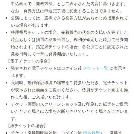
申込画面で「発券方法」として表示された内容に基づきます。
なお、発券方法は申込完了後に変更することはできません。
公演によっては、選択できる発券方法があらかじめ指定されて
いる場合があります。
整理番号チケットの場合、先着販売の代金の支払いが完了した
時点もしくは抽選の結果当選し、権利が確定した時点で発券開
始されます。指定席チケットの場合、各公演ごとに設定された
発券日時にて一斉に発券開始いたします。
【電子チケットの場合】
発券された電子チケットはログイン後
チケット一覧
に表示さ
れます。
入場時、動作保証環境の端末をご持参いただき、電子チケット
が表示された画面をご提示ください。係員がチケット画面を操
作した後、ご入場いただけます。
チケット画面のスクリーンショット及び印刷した紙等をご提示
いただいた場合は入場をお断りさせていただく場合がございま
す。
【紙チケットの場合】
チケット引換期間開始後、ログイン後
申込履歴
に「引換番