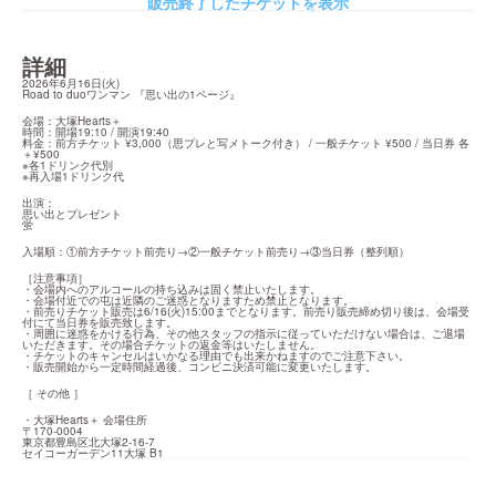
販売終了したチケットを表示
詳細
2026年6月16日(火)

Road to duoワンマン 『思い出の1ページ』
会場：大塚Hearts＋

時間：開場19:10 / 開演19:40

料金：前方チケット ¥3,000（思プレと写メトーク付き） / 一般チケット ¥500 / 当日券 各
＋¥500

※各1ドリンク代別

※再入場1ドリンク代
出演：

思い出とプレゼント

蛍
入場順：①前方チケット前売り→②一般チケット前売り→③当日券（整列順）
［注意事項］

・会場内へのアルコールの持ち込みは固く禁止いたします。

・会場付近での屯は近隣のご迷惑となりますため禁止となります。

・前売りチケット販売は6/16(火)15:00までとなります。前売り販売締め切り後は、会場受
付にて当日券を販売致します。

・周囲に迷惑をかける行為、その他スタッフの指示に従っていただけない場合は、ご退場
いただきます。その場合チケットの返金等はいたしません。

・チケットのキャンセルはいかなる理由でも出来かねますのでご注意下さい。

・販売開始から一定時間経過後、コンビニ決済可能に変更いたします。
［ その他 ］
・大塚Hearts＋ 会場住所

〒170-0004

東京都豊島区北大塚2-16-7

セイコーガーデン11大塚 B1