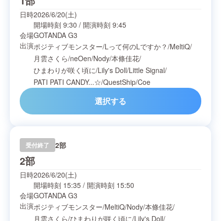
1部
日時
2026/6/20(土)
開場時刻
9:30
/
開演時刻
9:45
会場
GOTANDA G3
出演
ポジティブモンスター
/
Lって何のLですか？
/
MeltiQ
/
月雲さくら
/
neOen
/
Nody
/
本條佳花
/
ひまわりが咲く頃に
/
Lily's Doll
/
Little Signal
/
PATI PATI CANDY...☆
/
QuestShip
/
Coe
選択する
2部
受付終了
2部
日時
2026/6/20(土)
開場時刻
15:35
/
開演時刻
15:50
会場
GOTANDA G3
出演
ポジティブモンスター
/
MeltiQ
/
Nody
/
本條佳花
/
月雲さくら
/
ひまわりが咲く頃に
/
Lily's Doll
/