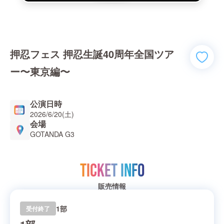
押忍フェス 押忍生誕40周年全国ツア
ー〜東京編〜
公演日時
2026/6/20(土)
会場
GOTANDA G3
TICKET INFO
販売情報
1部
受付終了