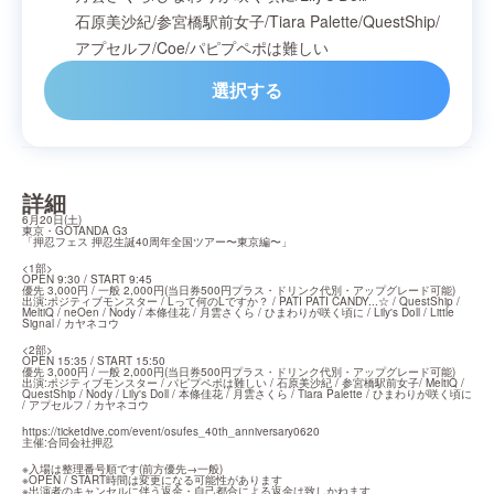
石原美沙紀
/
参宮橋駅前女子
/
Tiara Palette
/
QuestShip
/
アプセルフ
/
Coe
/
パピプペポは難しい
選択する
詳細
6月20日(土)

東京・GOTANDA G3

「押忍フェス 押忍生誕40周年全国ツアー〜東京編〜」
<1部>

OPEN 9:30 / START 9:45

優先 3,000円 / 一般 2,000円(当日券500円プラス・ドリンク代別・アップグレード可能)

出演:ポジティブモンスター / Lって何のLですか？ / PATI PATI CANDY...☆ / QuestShip / 
MeltiQ / neOen / Nody / 本條佳花 / 月雲さくら / ひまわりが咲く頃に / Lily's Doll / Little 
Signal / カヤネコウ
<2部>

OPEN 15:35 / START 15:50

優先 3,000円 / 一般 2,000円(当日券500円プラス・ドリンク代別・アップグレード可能)

出演:ポジティブモンスター / パピプペポは難しい / 石原美沙紀 / 参宮橋駅前女子/ MeltiQ / 
QuestShip / Nody / Lily's Doll / 本條佳花 / 月雲さくら / Tiara Palette / ひまわりが咲く頃に 
/ アプセルフ / カヤネコウ
https://ticketdive.com/event/osufes_40th_anniversary0620
主催:合同会社押忍
※入場は整理番号順です(前方優先→一般)

※OPEN / START時間は変更になる可能性があります

※出演者のキャンセルに伴う返金・自己都合による返金は致しかねます