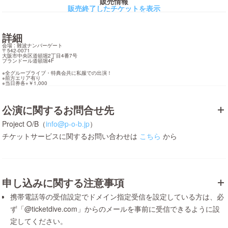
販売情報
販売終了したチケットを表示
詳細
会場 : 難波ナンバーゲート

〒542-0071

大阪市中央区道頓堀2丁目4番7号

プランドール道頓堀4F
※全グループライブ・特典会共に私服での出演！

※前方エリア有り

※当日券各+￥1,000
公演に関するお問合せ先
Project O/B（
info@p-o-b.jp
）
チケットサービスに関するお問い合わせは
こちら
から
申し込みに関する注意事項
携帯電話等の受信設定でドメイン指定受信を設定している方は、必
ず「@ticketdive.com」からのメールを事前に受信できるように設
定してください。