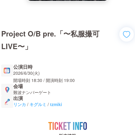
Project O/B pre.「〜私服撮可
LIVE〜」
公演日時
2026/6/30(火)
開場時刻
18:30
/ 開演時刻
19:00
会場
難波ナンバーゲート
出演
リンカ
/
キグルミ
/
tzmiki
TICKET INFO