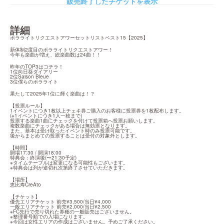
販売終了したチケットを表示
詳細
ポラライトリクエストアワーセットリストベスト15【2025】
新体制2度目のポラライトリクエストアワー！

今年も楽曲が増え、総楽曲数は24曲！！
昨年のTOP3はコチラ！

1位向日葵ダイアリー

2位Saison Bleue

3位僕らのポラライト
果たして2025年1位に輝く楽曲は！？
【投票ルール】

1イベントにつき1枚以上チェキ券ご購入のお客様に投票券を1枚配布します。

(※1イベントにつき1人一枚まで)

投票する楽曲1曲にチェックを付けて投票箱へ投票お願いします。

複数楽曲にチェックがある場合は無効票となります。

また、基本は受け取ったイベント時のみ投票可能です。

後からまとめての投票することは受付の対象外とします。
【時間】

開場17:30 / 開演18:00

特典会：終演後(〜21:30予定)

※タイムテーブルは変更になる可能性もございます。

※特典会は列が途切れ次第終了させていただきます。
【場所】

恵比寿CreAto
【チケット】

優先エリアチケット 前売¥3,500/当日¥4,000

一般エリアチケット 前売¥2,000/当日¥2,500

※FC先行で売り切れた券種の一般販売はございません。

※整理番号順での入場になります。

※今回は女性エリアの作成はございません。予めご了承ください。