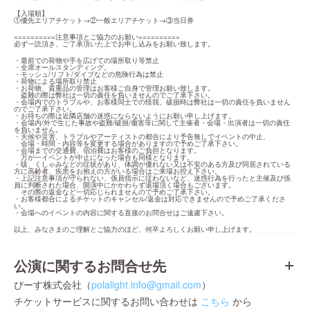
【入場順】

①優先エリアチケット→②一般エリアチケット→③当日券
==========注意事項とご協力のお願い==========

必ず一読頂き、ご了承頂いた上でお申し込みをお願い致します。
・最前での荷物や手を広げての場所取り等禁止

・全席オールスタンディング。

・モッシュ/リフト/ダイブなどの危険行為は禁止

・荷物による場所取り禁止

・お荷物、貴重品の管理はお客様ご自身で管理お願い致します。

　盗難の際は弊社は一切の責任を負いませんのでご了承下さい。

・会場内でのトラブルや、お客様同士での怪我、破損時は弊社は一切の責任を負いません
のでご了承下さい。

・お待ちの際は近隣店舗の迷惑にならないようにお願い申し上げます。

・会場内/外で生じた事故や盗難/破損/傷害等に関して主催者・会場・出演者は一切の責任
を負いません。

・天候や災害、トラブルやアーティストの都合により予告無しでイベントの中止、

　会場・時間・内容等を変更する場合がありますので予めご了承下さい。

・会場までの交通費、宿泊費はお客様のご負担となります。

　万が一イベントが中止になった場合も同様となります。

・咳、くしゃみなどの症状があり、体調が優れない又は不安のある方及び同居されている
方に高齢者、疾患をお抱えの方がいる場合はご来場お控え下さい。

・上記注意事項が守られない、係員指示に従わないなど、迷惑行為を行ったと主催及び係
員に判断された場合、開演中にかかわらず退場頂く場合もございます。

　その際の返金など一切応じられませんので予めご了承下さい。

・お客様都合によるチケットのキャンセル/返金は対応できませんので予めご了承くださ
い。

・会場へのイベントの内容に関する直接のお問合せはご遠慮下さい。
以上、みなさまのご理解とご協力のほど、何卒よろしくお願い申し上げます。
公演に関するお問合せ先
ぴーす株式会社（
polalight.info@gmail.com
）
チケットサービスに関するお問い合わせは
こちら
から