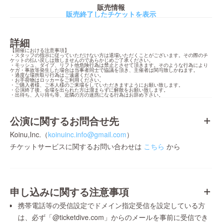
販売情報
販売終了したチケットを表示
詳細
【開催における注意事項】

・スタッフの指示に従っていただけない方は退場いただくことがございます。その際のチ
ケットの払い戻しは致しませんのであらかじめご了承ください。

・モッシュ、ダイブ、リフト他危険行為は禁止とさせて頂きます。そのような行為により
ケガ・事故等発生した場合は当事者同士で協議を頂き、主催者は関与致しかねます。

・過度な場所取り行為はご遠慮ください。

・お手荷物はロッカーをご利用ください。

・ご購入者様、ご本人様のご来場をしていただきますようにお願い致します。

・公演終了後、会場を出られた方は溜まらずに解散をお願い致します。

・出待ち、入り待ち等、近隣の方の迷惑になる行為はお辞め下さい。
公演に関するお問合せ先
Koinu,Inc.（
koinuinc.info@gmail.com
）
チケットサービスに関するお問い合わせは
こちら
から
申し込みに関する注意事項
携帯電話等の受信設定でドメイン指定受信を設定している方
は、必ず「@ticketdive.com」からのメールを事前に受信でき