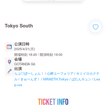
Tokyo South
公演日時
2025/4/21(月)
開場時刻
18:45
/ 開演時刻
19:00
会場
GOTANDA G6
出演
らぶ♡ぽーしょん！
/
心粹ユーフォリア
/
キミイロカクテ
ル
/
きゅーんず！
/
HIRAETH.Tokyo
/
ばたんキュン
/
Lea
p+us
TICKET INFO