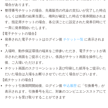
場合があります。
整理番号チケットの場合、先着販売の代金の支払いが完了した時点
もしくは抽選の結果当選し、権利が確定した時点で発券開始されま
す。指定席チケットの場合、各公演ごとに設定された発券日時にて
一斉に発券開始いたします。
【電子チケットの場合】
発券された電子チケットはログイン後
チケット一覧
に表示されま
す。
入場時、動作保証環境の端末をご持参いただき、電子チケットが表
示された画面をご提示ください。係員がチケット画面を操作した
後、ご入場いただけます。
チケット画面のスクリーンショット及び印刷した紙等をご提示いた
だいた場合は入場をお断りさせていただく場合がございます。
【紙チケットの場合】
チケット引換期間開始後、ログイン後
申込履歴
に「引換番号」が
表示されます。引換番号を元に、対象のコンビニエンスストアにて
チケットを受け取りすることができます