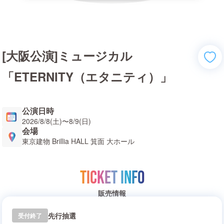
[大阪公演]ミュージカル
「ETERNITY（エタニティ）」
公演日時
2026/8/8(土)
〜
8/9(日)
会場
東京建物 Brillia HALL 箕面 大ホール
TICKET INFO
販売情報
先行抽選
受付終了