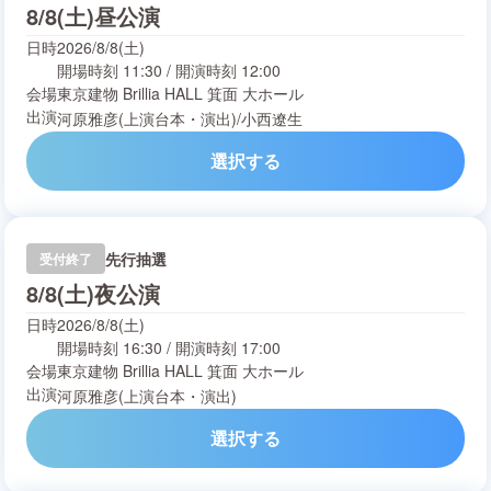
8/8(土)昼公演
日時
2026/8/8(土)
開場時刻
11:30
/
開演時刻
12:00
会場
東京建物 Brillia HALL 箕面 大ホール
出演
河原雅彦(上演台本・演出)
/
小西遼生
選択する
先行抽選
受付終了
8/8(土)夜公演
日時
2026/8/8(土)
開場時刻
16:30
/
開演時刻
17:00
会場
東京建物 Brillia HALL 箕面 大ホール
出演
河原雅彦(上演台本・演出)
選択する