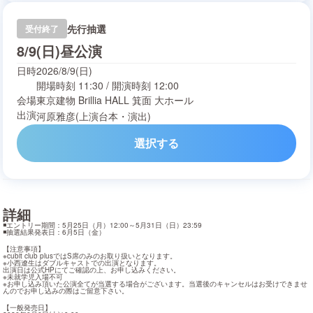
先行抽選
受付終了
8/9(日)昼公演
日時
2026/8/9(日)
開場時刻
11:30
/
開演時刻
12:00
会場
東京建物 Brillia HALL 箕面 大ホール
出演
河原雅彦(上演台本・演出)
選択する
詳細
◾️エントリー期間：5月25日（月）12:00～5月31日（日）23:59

◾️抽選結果発表日：6月5日（金）
【注意事項】

※cubit club plusではS席のみのお取り扱いとなります。

※小西遼生はダブルキャストでの出演となります。

出演日は
公式HP
にてご確認の上、お申し込みください。

※未就学児入場不可

※お申し込み頂いた公演全てが当選する場合がございます。当選後のキャンセルはお受けできませ
んのでお申し込みの際はご留意下さい。
【一般発売日】
