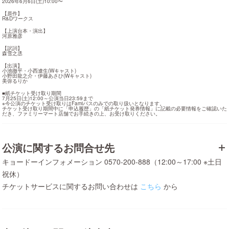
2026年6月6日(土)10:00〜
【原作】

R&Dワークス
【上演台本・演出】

河原雅彦
【訳詞】

森雪之丞
【出演】

小池徹平・小西遼生(Wキャスト)

小野田龍之介・伊藤あさひ(Wキャスト)

美弥るりか
■紙チケット受け取り期間

7月25日(土)12:00～公演当日23:59まで

※今公演のチケット受け取りはFamiパスのみでの取り扱いとなります。

チケット受け取り期間中に「申込履歴」の「紙チケット発券情報」に記載の必要情報をご確認いた
だき、ファミリーマート店舗でお手続きの上、お受け取りください。
公演に関するお問合せ先
キョードーインフォメーション 0570-200-888（12:00～17:00 ※土日
祝休）
チケットサービスに関するお問い合わせは
こちら
から