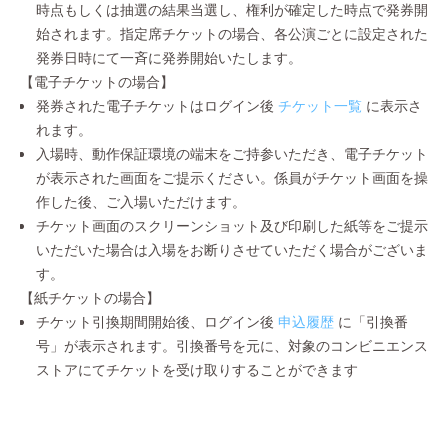
時点もしくは抽選の結果当選し、権利が確定した時点で発券開
始されます。指定席チケットの場合、各公演ごとに設定された
発券日時にて一斉に発券開始いたします。
【電子チケットの場合】
発券された電子チケットはログイン後
チケット一覧
に表示さ
れます。
入場時、動作保証環境の端末をご持参いただき、電子チケット
が表示された画面をご提示ください。係員がチケット画面を操
作した後、ご入場いただけます。
チケット画面のスクリーンショット及び印刷した紙等をご提示
いただいた場合は入場をお断りさせていただく場合がございま
す。
【紙チケットの場合】
チケット引換期間開始後、ログイン後
申込履歴
に「引換番
号」が表示されます。引換番号を元に、対象のコンビニエンス
ストアにてチケットを受け取りすることができます