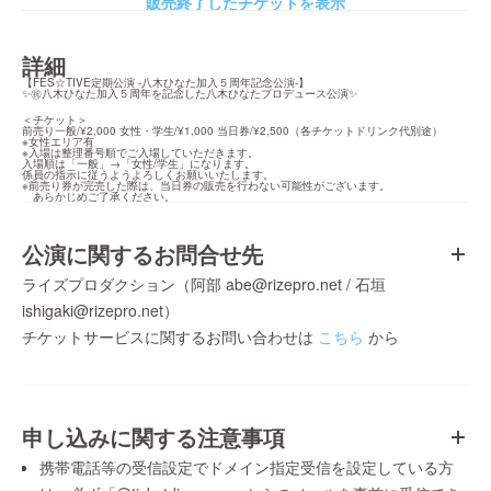
販売終了したチケットを表示
詳細
【FES☆TIVE定期公演 -八木ひなた加入５周年記念公演-】

✨㊗️八木ひなた加入５周年を記念した八木ひなたプロデュース公演✨
＜チケット＞

前売り一般/¥2,000 女性・学生/¥1,000 当日券/¥2,500（各チケットドリンク代別途）

※女性エリア有

※入場は整理番号順でご入場していただきます。

入場順は「一般」→「女性/学生」になります。

係員の指示に従うようよろしくお願いいたします。

※前売り券が完売した際は、当日券の販売を行わない可能性がございます。

　あらかじめご了承ください。
公演に関するお問合せ先
ライズプロダクション（阿部 abe@rizepro.net / 石垣
ishigaki@rizepro.net）
チケットサービスに関するお問い合わせは
こちら
から
申し込みに関する注意事項
携帯電話等の受信設定でドメイン指定受信を設定している方