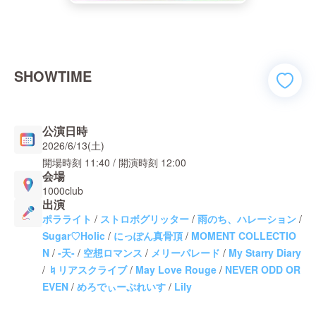
SHOWTIME
公演日時
2026/6/13(土)
開場時刻
11:40
/ 開演時刻
12:00
会場
1000club
出演
ポラライト
/
ストロボグリッター
/
雨のち、ハレーション
/
Sugar♡Holic
/
にっぽん真骨頂
/
MOMENT COLLECTIO
N
/
-天-
/
空想ロマンス
/
メリーパレード
/
My Starry Diary
/
♮リアスクライブ
/
May Love Rouge
/
NEVER ODD OR
EVEN
/
めろでぃーぷれいす
/
Lily