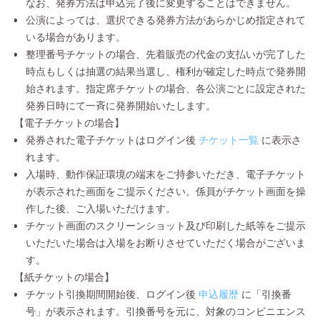
なお、発券方法は申込完了後に変更することはできません。
公演によっては、選択できる発券方法があらかじめ指定されて
いる場合があります。
整理番号チケットの場合、先着販売の代金の支払いが完了した
時点もしくは抽選の結果当選し、権利が確定した時点で発券開
始されます。指定席チケットの場合、各公演ごとに設定された
発券日時にて一斉に発券開始いたします。
【電子チケットの場合】
発券された電子チケットはログイン後
チケット一覧
に表示さ
れます。
入場時、動作保証環境の端末をご持参いただき、電子チケット
が表示された画面をご提示ください。係員がチケット画面を操
作した後、ご入場いただけます。
チケット画面のスクリーンショット及び印刷した紙等をご提示
いただいた場合は入場をお断りさせていただく場合がございま
す。
【紙チケットの場合】
チケット引換期間開始後、ログイン後
申込履歴
に「引換番
号」が表示されます。引換番号を元に、対象のコンビニエンス