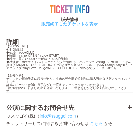
TICKET INFO
販売情報
販売終了したチケットを表示
詳細
【SHOWTIME】

6月13日(土)

◆会場：1000CLUB

◆時間：11:40 OPEN / 12:00 START

◆料金：前方¥5,000 / 一般¥2,500(各D代別)

◆出演者：ポラライト/ストロボグリッター/雨のち、ハレーション/Sugar♡Holic/にっぽん
真骨頂/MOMENT COLLECTION/-天-/空想ロマンス/メリーパレード/My Starry Diary/♮リア
スクライブ/May Love Rouge/NEVER ODD OR EVEN/めろでぃーぷれいす/Lily
【お知らせ】

チケットの販売設定に誤りがあり、本来の発売開始時刻前に購入可能な状態となっており
ました。

該当のチケットは誠に勝手ながら一度キャンセルとさせていただきます。

【6月8日22:00】より改めて発売いたします。ご迷惑をおかけし深くお詫び申し上げま
す。
公演に関するお問合せ先
ッスッゴイ(株)（
info@ssuggoi.com
）
チケットサービスに関するお問い合わせは
こちら
から