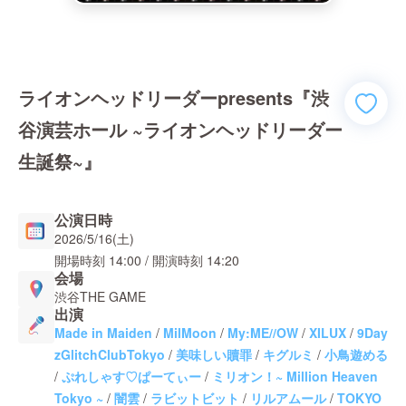
ライオンヘッドリーダーpresents『渋
谷演芸ホール ~ライオンヘッドリーダー
生誕祭~』
公演日時
2026/5/16(土)
開場時刻
14:00
/ 開演時刻
14:20
会場
渋谷THE GAME
出演
Made in Maiden
/
MilMoon
/
My:ME//OW
/
XILUX
/
9Day
zGlitchClubTokyo
/
美味しい贖罪
/
キグルミ
/
小鳥遊める
/
ぷれしゃす♡ぱーてぃー
/
ミリオン！~ Million Heaven
Tokyo ~
/
闇雲
/
ラビットビット
/
リルアムール
/
TOKYO