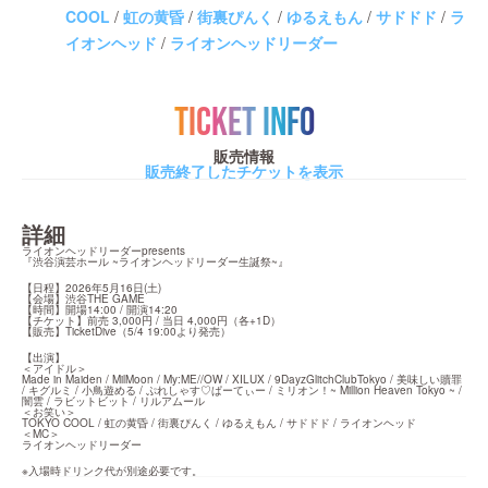
COOL
/
虹の黄昏
/
街裏ぴんく
/
ゆるえもん
/
サドドド
/
ラ
イオンヘッド
/
ライオンヘッドリーダー
TICKET INFO
販売情報
販売終了したチケットを表示
詳細
ライオンヘッドリーダーpresents

『渋谷演芸ホール ~ライオンヘッドリーダー生誕祭~』
【日程】2026年5月16日(土)

【会場】渋谷THE GAME

【時間】開場14:00 / 開演14:20

【チケット】前売 3,000円 / 当日 4,000円（各+1D）

【販売】TicketDive（5/4 19:00より発売）
【出演】

＜アイドル＞

Made in Maiden / MilMoon / My:ME//OW / XILUX / 9DayzGlitchClubTokyo / 美味しい贖罪 
/ キグルミ / 小鳥遊める / ぷれしゃす♡ぱーてぃー / ミリオン！~ Million Heaven Tokyo ~ / 
闇雲 / ラビットビット / リルアムール

＜お笑い＞

TOKYO COOL / 虹の黄昏 / 街裏ぴんく / ゆるえもん / サドドド / ライオンヘッド

＜MC＞

ライオンヘッドリーダー
※入場時ドリンク代が別途必要です。