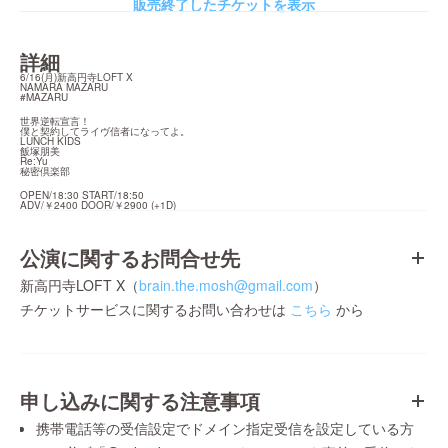
販売終了したチケットを表示
詳細
6/16(月)新高円寺LOFT X

NAMARA MAZARU

#MAZARU
世界逆転宣言！

僕と契約してライヴ信者になってよ。

LUNCH KIDS

飯塚朋美

Re:Yu

秘密倶楽部
OPEN/18:30 START/18:50

ADV/￥2400 DOOR/￥2900 (+1D)
公演に関するお問合せ先
新高円寺LOFT X（
brain.the.mosh@gmail.com
）
チケットサービスに関するお問い合わせは
こちら
から
申し込みに関する注意事項
携帯電話等の受信設定でドメイン指定受信を設定している方