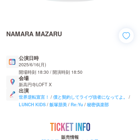
NAMARA MAZARU
公演日時
2025/6/16(月)
開場時刻
18:30
/ 開演時刻
18:50
会場
新高円寺LOFT X
出演
世界逆転宣言！
/
僕と契約してライヴ信者になってよ。
/
LUNCH KIDS
/
飯塚朋美
/
Re:Yu
/
秘密俱楽部
TICKET INFO
販売情報