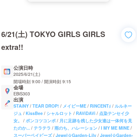
6/21(土) TOKYO GIRLS GIRLS
extra!!
公演日時
2025/6/21(土)
開場時刻
9:00
/ 開演時刻
9:15
会場
EBiS303
出演
STAiNY
/
TEAR DROP!
/
メイビーME
/
RiNCENT♯
/
ルルネー
ジュ
/
KissBee
/
シャルロット
/
RAViDAVi
/
点染テンセイ少
女。
/
ポンコツコンポ
/
月に足跡を残した少女達は一体何を見
たのか...
/
テラテラ
/
雨のち、ハレーション
/
I MY ME MINE
/
スーパーベイビーズ
/
Jewel☆Garden-Lily
/
Jewel☆Garden-