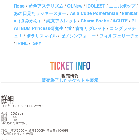
Rose
/
藍色アステリズム
/
OLNew
/
IDOLEST
/
ニコルポップ
/
あの日見たラッキースター
/
As a Cutie Pomeranian
/
kimikar
a（きみから）
/
純真アムレット
/
Charm Poche
/
&CUTE
/
PL
ATINUM Princess研究生
/
蛍
/
青春リグレット
/
コングラッチ
ェ！
/
ポラリスマイル
/
ゼノシンフォニー
/
フィルフェリーチェ
/
iRiNE
/
iSPY
TICKET INFO
販売情報
販売終了したチケットを表示
詳細
6/21(土)

TOKYO GIRLS GIRLS extra!!
会場：EBiS303

開場：9:00

開演：9:15

※変更の可能性あり
料金：前方6000円 通常3000円 当日各+1000円

(入場時1ドリンク必須)