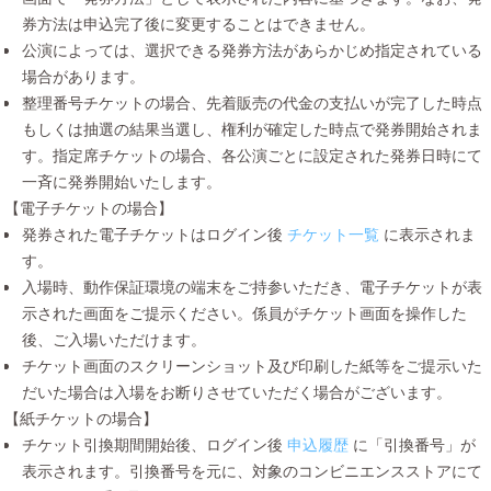
券方法は申込完了後に変更することはできません。
公演によっては、選択できる発券方法があらかじめ指定されている
場合があります。
整理番号チケットの場合、先着販売の代金の支払いが完了した時点
もしくは抽選の結果当選し、権利が確定した時点で発券開始されま
す。指定席チケットの場合、各公演ごとに設定された発券日時にて
一斉に発券開始いたします。
【電子チケットの場合】
発券された電子チケットはログイン後
チケット一覧
に表示されま
す。
入場時、動作保証環境の端末をご持参いただき、電子チケットが表
示された画面をご提示ください。係員がチケット画面を操作した
後、ご入場いただけます。
チケット画面のスクリーンショット及び印刷した紙等をご提示いた
だいた場合は入場をお断りさせていただく場合がございます。
【紙チケットの場合】
チケット引換期間開始後、ログイン後
申込履歴
に「引換番号」が
表示されます。引換番号を元に、対象のコンビニエンスストアにて