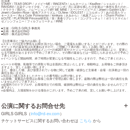
出演者

STAiNY / TEAR DROP! / メイビーME / RiNCENT♯ / ルルネージュ / KissBee / シャルロット / 
RAViDAVi / 点染テンセイ少女。 / ポンコツコンポ / 月に足跡を残した少女達は一体何を見たのか... 
/ テラテラ / 雨のち、ハレーション/ I MY ME MINE / スーパーベイビーズ / Jewel☆Garden-Lily / 
Jewel☆Garden-Rose / 藍色アステリズム / OLNew / IDOLEST / ニコルポップ / あの日見たラッ
キースター / As a Cutie Pomeranian / kimikara（きみから） / 純真アムレット / Charm Poche / 
&CUTE / PLATINUM Princess研究生 / 蛍 / 青春リグレット / コングラッチェ！ / ポラリスマイル / 
ゼノシンフォニー / フィルフェリーチェ / iRiNE
■主催：GIRLS GIRLS 事務局

■企画：株式会社R&D

■制作：株式会社R&D
【注意事項とご協力のお願い】

※スタッフの注意や警告をお聞き頂けない場合、ご退場をお願いすることがございます。その際の
チケット代の返金等は出来兼ねますので、ご理解ご了承の程、宜しくお願い致します。

※出演者・出演＆特典会時間はメンバーの体調不良やスケジュールの都合等の理由により、変更に
なる可能性がありますので予めご了承下さい。その際の返金などは一切応じられませんので予めご
了承ください。

※イベントなど開始時間、終了時間が変更になる可能性もございますので、予めご了承ください。
※シートや荷物、私物等での席取り等は全面的に禁止いたします。移動時は、お荷物をご持参頂き
ますよう、宜しくお願い致します。

また、撤去した物、及び放置されている物に関して盗難・破損など主催者・会場・出演者は一切の
責任を負いません。

※当日はご購入頂きましたチケットの番号順にお呼び致します。

※お荷物、貴重品の管理はお客様ご自身で管理お願い致します。盗難の際は弊社は一切の責任を負
いませんのでご了承下さい。

※会場内でのトラブルや、お客様同士での怪我、破損時は弊社は一切の責任を負いませんのでご了
承下さい。

※会場内は、入場規制をかける場合がございます。予めご了承の程、宜しくお願い申し上げます。
公演に関するお問合せ先
GIRLS GIRLS（
info@rd-ev.com
）
チケットサービスに関するお問い合わせは
こちら
から