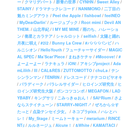
ー
/
クマリデパート
/
群⻘の世界
/
CYNHN
/
Sweet Alley
/
STAiNY
/
ドラマチックレコード
/
NANIMONO
/
二丁目の
魁カミングアウト
/
Peel the Apple
/
fishbowl
/
feelNEO
/
MyDearDarlin'
/
ルージュブック
/
Root mimi
/
Devil AN
THEM.
/
⼭北早紀
/
I MY ME MINE
/
雨のち、ハレーショ
ン
/
衛星とカラテア
/
シャルロット
/
selfish
/
太陽と踊れ
月夜に唄え
/
#2i2
/
Bunny La Crew
/
#ババババンビ
/
ハ
ルニシオン
/
HelloYouth
/
フューチャーサイダー
/
MAGIC
AL SPEC
/
Ma’Scar’Piece
/
まねきケチャ
/
#Mooove!
/
#
よーよーよー
/
ラナキュラ
/
iON!
/
アキシブproject
/
Ada
mLilith
/
Ill
/
CAL&RES
/
ZUTTOMOTTO
/
chuLa
/
テン
シンランマン
/
TENRIN
/
ドレスコード
/
ナナコロビヤオキ
/
パラディーク
/
パラレルサイダー
/
ヒロインズ研究生
/
ヒ
ロインズ研究生大阪
/
ポンコツコンポ
/
MEGAFON
/
LAD
YBABY
/
キングサリ
/
こみっきゅおん！
/
SAI²Rium
/
さよ
ならステイチューン
/
STARRY×NIGHT↗︎
/
ぜろから☆す
た→と
/
点染テンセイ少女。
/
ネコプラpixx.
/
ハレとハ
レ！
/
My_Stage
/
ミームトーキョー
/
metarium
/
RiNCE
NT♯
/
ルルネージュ
/
Alcute！
/
&White
/
KAMAITACI
/