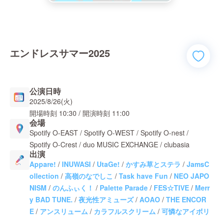
エンドレスサマー2025
公演日時
2025/8/26(火)
開場時刻
10:30
/ 開演時刻
11:00
会場
Spotify O-EAST / Spotify O-WEST / Spotify O-nest /
Spotify O-Crest / duo MUSIC EXCHANGE / clubasia
出演
Appare!
/
INUWASI
/
UtaGe!
/
かすみ草とステラ
/
JamsC
ollection
/
高嶺のなでしこ
/
Task have Fun
/
NEO JAPO
NISM
/
のんふぃく！
/
Palette Parade
/
FES☆TIVE
/
Merr
y BAD TUNE.
/
夜光性アミューズ
/
AOAO
/
THE ENCOR
E
/
アンスリューム
/
カラフルスクリーム
/
可憐なアイボリ