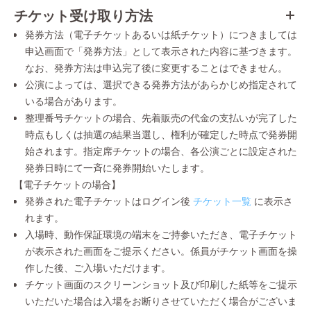
チケット受け取り方法
発券方法（電子チケットあるいは紙チケット）につきましては
申込画面で「発券方法」として表示された内容に基づきます。
なお、発券方法は申込完了後に変更することはできません。
公演によっては、選択できる発券方法があらかじめ指定されて
いる場合があります。
整理番号チケットの場合、先着販売の代金の支払いが完了した
時点もしくは抽選の結果当選し、権利が確定した時点で発券開
始されます。指定席チケットの場合、各公演ごとに設定された
発券日時にて一斉に発券開始いたします。
【電子チケットの場合】
発券された電子チケットはログイン後
チケット一覧
に表示さ
れます。
入場時、動作保証環境の端末をご持参いただき、電子チケット
が表示された画面をご提示ください。係員がチケット画面を操
作した後、ご入場いただけます。
チケット画面のスクリーンショット及び印刷した紙等をご提示
いただいた場合は入場をお断りさせていただく場合がございま