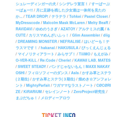
シュレーディンガーの犬
/
シンデレラ宣言！
/
すーぱーぷ
ーばぁー!!
/
月に足跡を残した少女達は一体何を見たの
か...
/
TEAR DROP!
/
テラテラ
/
Tohkei
/
Pastel Closet
/
MyDresscode
/
Malcolm Mask McLaren
/
Melty BeaR
/
RAViDAVi
/
ゆめのうさぎ
/
AZATOY
/
アルテミスの翼
/
&
CUTE
/
カリスマめんざいふっ！
/
Glim Assembler
/
diig
/
DREAMING MONSTER
/
NEFRALISE
/
はいどーも！テ
ラスマです！
/
hakanai
/
HAKUSULA
/
びっくえんじぇる
/
マイノリティアラート
/
みらサプ！
/
TiiiMO
/
もえがみ
/
O-VER-KiLL
/
Re:Code
/
Cherie!
/
KAWAII LAB. MATES
/
SWEET STEADY
/
バンドじゃないもん！MAXX NAKAY
OSHI
/
フィロソフィーのダンス
/
AsIs
/
かすみ草とステラ
(２期生)
/
かすみ草とステラ(３期生)
/
煌めき☆アンフォレ
ント
/
MightyParfait
/
ワガママなラストノート
/
CØCØRI
ZE
/
KiRARiUM
/
セレインノート
/
ZeroProject研究生
/
まぶだちゅ！
/
メロディーアロウ