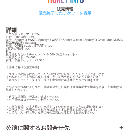
TICKET INFO
販売情報
販売終了したチケットを表示
詳細
『エンドレスサマー2025』

日付：2025/8/26 (火)

場所：Spotify O-EAST / Spotify O-WEST / Spotify O-nest / Spotify O-Crest / duo MUSIC 
EXCHANGE / clubasia

時間：OPEN 10:30 / START 11:00

※変更の可能性あり

料金

夏は終わらない！チケット：¥10,000 (限定Tシャツ付)

一般チケット：¥4,000

女性・学生チケット：¥2,500
【開催における注意事項】
・スタッフの指示に従っていただけない方は退場いただくことがございます。

その際のチケットの払い戻しは致しませんのであらかじめご了承ください。

・過度なモッシュ、ダイブ、リフト他危険行為は禁止とさせて頂きます。
そのような行為によりケガ・事故等発生した場合は当事者同士で協議を頂き、主催者は関
与致しかねます。
・過度な場所取り行為はご遠慮ください。

・お手荷物はロッカーをご利用ください。
・ご購入者様、ご本人様のご来場をしていただきますようにお願い致します。

・公演終了後、会場を出られた方は溜まらずに解散をお願い致します。

・出待ち、入り待ち等、近隣の方の迷惑になる行為はお辞め下さい。
公演に関するお問合せ先