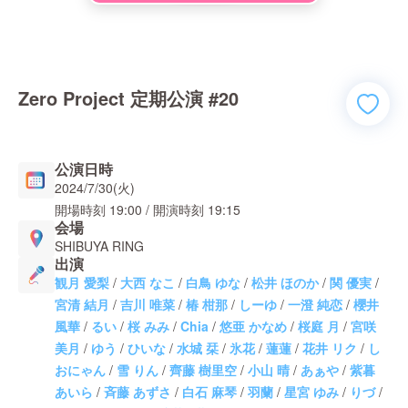
Zero Project 定期公演 #20
公演日時
2024/7/30(火)
開場時刻
19:00
/ 開演時刻
19:15
会場
SHIBUYA RING
出演
観月 愛梨
/
大西 なこ
/
白鳥 ゆな
/
松井 ほのか
/
関 優実
/
宮清 結月
/
吉川 唯菜
/
椿 柑那
/
しーゆ
/
一澄 純恋
/
櫻井
風華
/
るい
/
桜 みみ
/
Chia
/
悠亜 かなめ
/
桜庭 月
/
宮咲
美月
/
ゆう
/
ひいな
/
水城 栞
/
氷花
/
蓮蓮
/
花井 リク
/
し
おにゃん
/
雪 りん
/
齊藤 樹里空
/
小山 晴
/
あぁや
/
紫暮
あいら
/
斉藤 あずさ
/
白石 麻琴
/
羽蘭
/
星宮 ゆみ
/
りづ
/