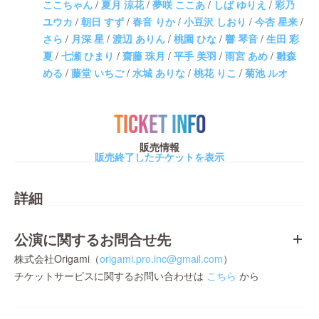
ここちゃん
/
夏月 涼花
/
夢咲 ここあ
/
しば ゆりえ
/
彩乃
ユウカ
/
朝日 すず
/
春音 りか
/
小豆沢 しおり
/
今杏 星来
/
さら
/
月深 星
/
渡辺 ありん
/
桃園 ひな
/
響 琴音
/
生田 彩
夏
/
七瀬 ひまり
/
齋藤 珠月
/
平手 美羽
/
雨宮 あめ
/
雛森
める
/
藤堂 いちご
/
水城 ありな
/
桃花 りこ
/
菊池 ルオ
TICKET INFO
販売情報
販売終了したチケットを表示
詳細
公演に関するお問合せ先
株式会社Origami（
origami.pro.inc@gmail.com
）
チケットサービスに関するお問い合わせは
こちら
から