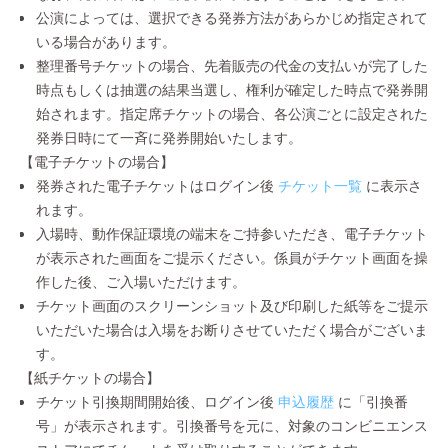
公演によっては、選択できる発券方法があらかじめ指定されて
いる場合があります。
整理番号チケットの場合、先着販売の代金の支払いが完了した
時点もしくは抽選の結果当選し、権利が確定した時点で発券開
始されます。指定席チケットの場合、各公演ごとに設定された
発券日時にて一斉に発券開始いたします。
【電子チケットの場合】
発券された電子チケットはログイン後
チケット一覧
に表示さ
れます。
入場時、動作保証環境の端末をご持参いただき、電子チケット
が表示された画面をご提示ください。係員がチケット画面を操
作した後、ご入場いただけます。
チケット画面のスクリーンショット及び印刷した紙等をご提示
いただいた場合は入場をお断りさせていただく場合がございま
す。
【紙チケットの場合】
チケット引換期間開始後、ログイン後
申込履歴
に「引換番
号」が表示されます。引換番号を元に、対象のコンビニエンス